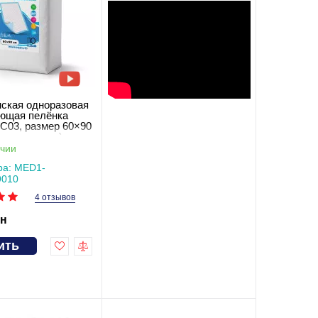
ская одноразовая
ющая пелёнка
03, размер 60×90
т в упаковке)
чии
ра: MED1-
010
4 отзывов
рн
ить