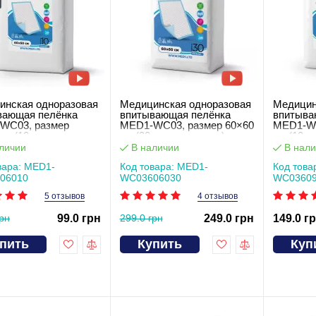
инская одноразовая
Медицинская одноразовая
Медицин
вающая пелёнка
впитывающая пелёнка
впитыва
WC03, размер
MED1-WC03, размер 60×60
MED1-WC
см (10 шт в
см (30 шт в упаковке)
см (10 ш
ке)
личии
В наличии
В нали
вара: MED1-
Код товара: MED1-
Код това
06010
WC03606030
WC03609
5 отзывов
4 отзывов
грн
99.0 грн
299.0 грн
249.0 грн
149.0 г
пить
Купить
Куп