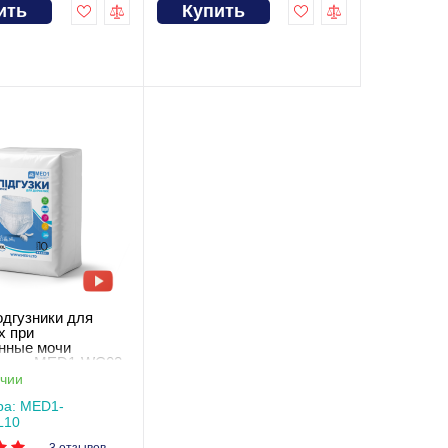
ить
Купить
одгузники для
х при
нные мочи
овые MED1-WC02,
ХL (10 шт. в
чии
)
ра: MED1-
L10