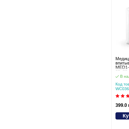
Медиц
впиты
MED1-
60×90 
упаков
В на
Код то
WC036
399.0
Ку