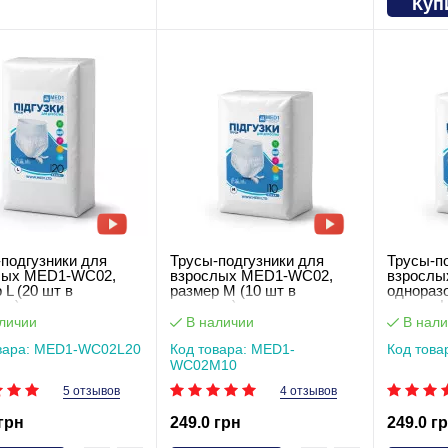
Куп
подгузники для
Трусы-подгузники для
Трусы-п
лых MED1-WC02,
взрослых MED1-WC02,
взрослы
 L (20 шт в
размер M (10 шт в
однораз
ке)
упаковке)
размер L
упаковке
личии
В наличии
В нали
вара: MED1-WC02L20
Код товара: MED1-
Код тов
WC02M10
5 отзывов
4 отзывов
 грн
249.0 грн
249.0 г