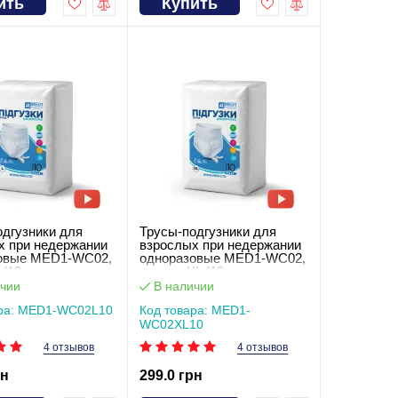
ить
Купить
одгузники для
Трусы-подгузники для
х при недержании
взрослых при недержании
овые MED1-WC02,
одноразовые MED1-WC02,
 (10 шт в
размер XL (10 шт в
)
упаковке)
чии
В наличии
ара: MED1-WC02L10
Код товара: MED1-
WC02XL10
4 отзывов
4 отзывов
рн
299.0 грн