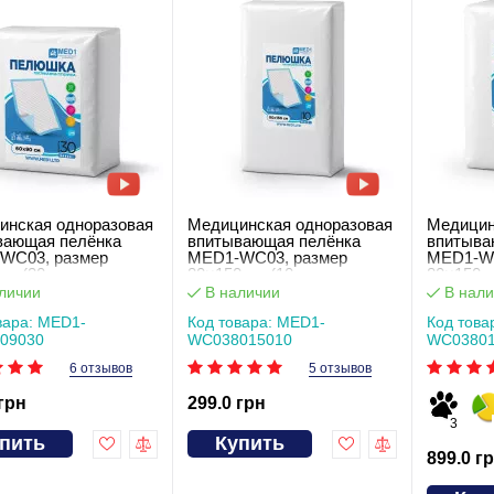
инская одноразовая
Медицинская одноразовая
Медицин
вающая пелёнка
впитывающая пелёнка
впитыва
WC03, размер
MED1-WC03, размер
MED1-WC
см (30 шт в
80×150 см (10 шт в
80×150 с
ке)
упаковке)
упаковке
личии
В наличии
В нали
вара: MED1-
Код товара: MED1-
Код това
09030
WC038015010
WC03801
6 отзывов
5 отзывов
 грн
299.0 грн
3
пить
Купить
899.0 г