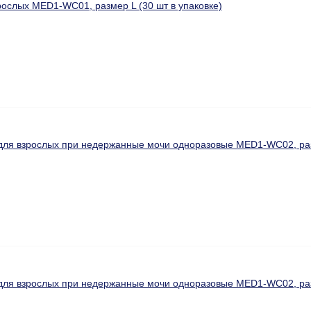
рослых MED1-WC01, размер L (30 шт в упаковке)
для взрослых при недержанные мочи одноразовые MED1-WC02, разм
для взрослых при недержанные мочи одноразовые MED1-WC02, разм