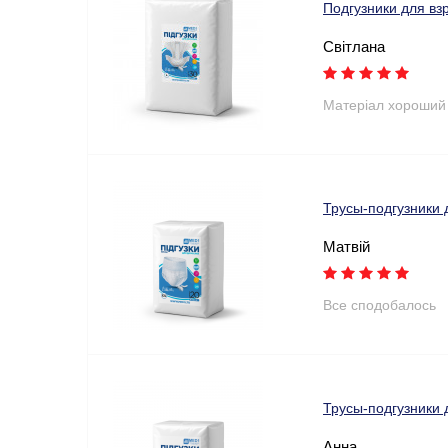
Подгузники для вз
Світлана
Матеріал хороший
Трусы-подгузники 
Матвій
Все сподобалось
Трусы-подгузники 
Анна