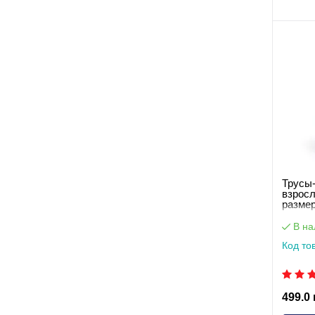
Трусы-
взрос
размер
упаков
В на
Код то
499.0