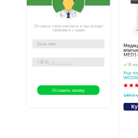
Оставьте свои контакты и мы вскоре
свяжемся с вами
Медиц
впиты
MED1-
60×60 
упаков
В на
Код то
WC036
149.0 
Ку