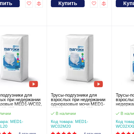
пить
Купить
Куп
подгузники для
Трусы-подгузники для
Трусы-п
лых при недержании
взрослых при недержании
взрослы
азовые MED1-WC02,
одноразовые мочи MED1-
недержа
 XL (20 шт в
WC02, размер M (20 шт в
однораз
ке)
упаковке)
размер X
личии
В наличии
В нали
упаковке
вара: MED1-
Код товара: MED1-
Код това
L20
WC02M20
WC02XХ
5 отзывов