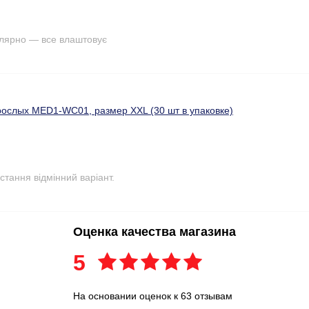
улярно — все влаштовує
рослых MED1-WC01, размер ХXL (30 шт в упаковке)
стання відмінний варіант.
Оценка качества магазина
5
На основании оценок к 63 отзывам