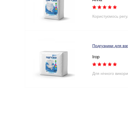
Користуємось рег
Подгузники для вз
Ігор
Для нічного викори