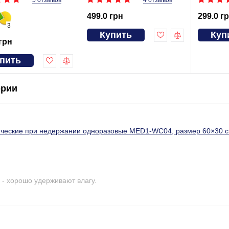
4 отзывов
499.0 грн
299.0 г
3
Купить
Куп
 грн
пить
ории
ические при недержании одноразовые MED1-WC04, размер 60×30 см
- хорошо удерживают влагу.