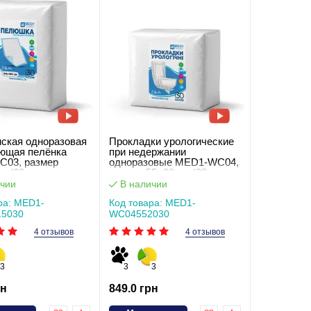
ская одноразовая
Прокладки урологические
ющая пелёнка
при недержании
03, размер
одноразовые MED1-WC04,
м (30 шт в
размер 55×20 см (30 шт в
)
упаковке)
чии
В наличии
ра: MED1-
Код товара: MED1-
5030
WC04552030
4 отзывов
4 отзывов
3
3
3
рн
849.0 грн