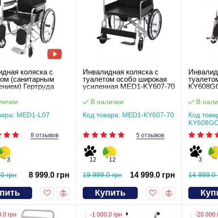
дная коляска c
Инвалидная коляска с
Инвалид
том (санитарным
туалетом особо широкая
туалето
ением) Гертруда
усиленная MED1-KY607-70
KY608G
личии
В наличии
В нали
вара: MED1-L07
Код товара: MED1-KY607-70
Код това
KY608GC
8 отзывов
5 отзывов
3
12
12
3
.0 грн
8 999.0 грн
19 999.0 грн
14 999.0 грн
14 999.0 
пить
Купить
Куп
0.0 грн
-1 000.0 грн
-20 000.