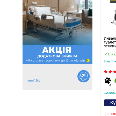
Инвали
туале
оснащ
В на
Код то
3
12 999
Ку
-5 00