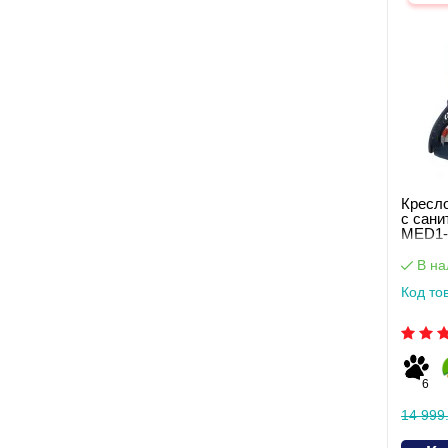
Кресло
с сани
MED1-
В на
Код то
6
14 999