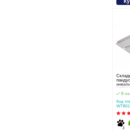
Ку
Склад
пандус
инвал
MED1-
В на
Код то
WTB01
3