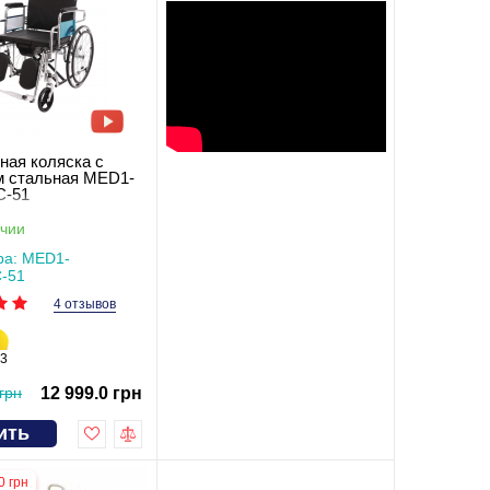
ная коляска с
м стальная MED1-
C-51
чии
ра: MED1-
-51
4 отзывов
3
грн
12 999.0 грн
ить
0 грн