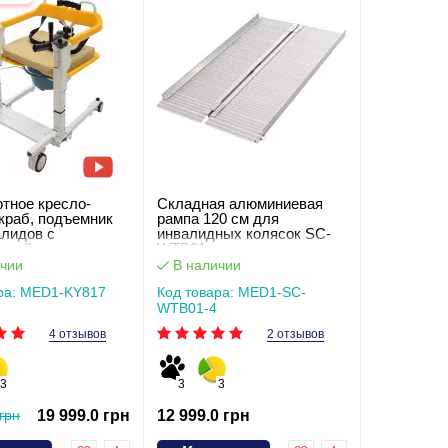
тное кресло-
Складная алюминиевая
краб, подъемник
рампа 120 см для
алидов с
инвалидных колясок SC-
овкой высоты
WTB01
Y817
чии
В наличии
ра: MED1-KY817
Код товара: MED1-SC-
WTB01-4
4 отзывов
2 отзывов
3
3
3
грн
19 999.0 грн
12 999.0 грн