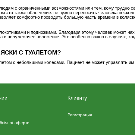
людям с ограниченными возможностями или тем, кому трудно са
том это также облегчение: не нужно переносить человека нескол
зволяет комфортно проводить большую часть времени в коляск
окотниками и подножками. Благодаря этому человек может нахо
а в полулежачее положение. Это особенно важно в случаях, когд
ЯСКИ С ТУАЛЕТОМ?
алетом с небольшими колесами. Пациент не может управлять им
туалетом с большими колесами, позволяющая человеку самосто
ик.
тного человека. Если у пациента руки сохранили свою подвижн
ивный.
нии
Клиенту
 ВЫБОРЕ КОЛЕСНОГО КРЕСЛА С ТУАЛЕТОМ
ловека колесное кресло с туалетом, рекомендуем ознакомиться
Регистрация
ублічної оферти
ные. Второй вариант гораздо более удобен, ведь пациент может