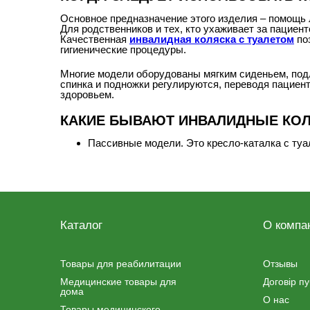
Основное предназначение этого изделия – помощь 
Для родственников и тех, кто ухаживает за пациен
Качественная
инвалидная коляска с туалетом
по
гигиенические процедуры.
Многие модели оборудованы мягким сиденьем, подл
спинка и подножки регулируются, переводя пациент
здоровьем.
КАКИЕ БЫВАЮТ ИНВАЛИДНЫЕ КОЛ
Пассивные модели. Это кресло-каталка с ту
возможно только с помощью ассистента.
Активная модель. Это инвалидная коляска с 
Также управление может производить помощн
При выборе следует учитывать потребности конкре
активный вариант, а если нет – удобнее будет пасс
Каталог
О компа
НА ЧТО ОБРАТИТЬ ВНИМАНИЕ ПРИ
Если вы решили приобрести для своего близкого че
Товары для реабилитации
Отзывы
обратить внимание:
Медицинские товары для
Договір п
дома
Тип подлокотников. Фиксированные или откид
О нас
помех.
Товары медицинского