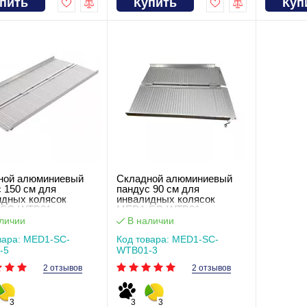
пить
Купить
Куп
ной алюминиевый
Складной алюминиевый
 150 см для
пандус 90 см для
идных колясок
инвалидных колясок
SC-WTB01
MED1-SC-WTB01
личии
В наличии
вара: MED1-SC-
Код товара: MED1-SC-
-5
WTB01-3
2 отзывов
2 отзывов
3
3
3