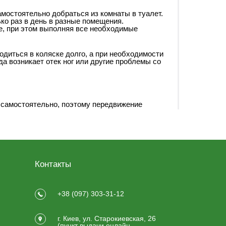
мостоятельно добраться из комнаты в туалет.
ько раз в день в разные помещения.
е, при этом выполняя все необходимые
диться в коляске долго, а при необходимости
а возникает отек ног или другие проблемы со
 самостоятельно, поэтому передвижение
ятельно передвигаться, используя ободья.
ость и физическую силу – лучше подойдет
Контакты
?
 с перечнем факторов, на которые стоит
+38 (097) 303-31-12
 пересаживаться с кровати или дивана без
г. Киев, ул. Старокиевская, 26
(пункт выдачи онлайн