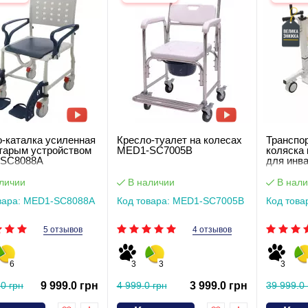
-каталка усиленная
Кресло-туалет на колесах
Транспор
тарым устройством
MED1-SC7005B
коляска 
SC8088A
для инв
регулир
MED1-K
личии
В наличии
В нали
вара: MED1-SC8088A
Код товара: MED1-SC7005B
Код това
5 отзывов
4 отзывов
6
3
3
3
.0 грн
9 999.0 грн
4 999.0 грн
3 999.0 грн
39 999.0 