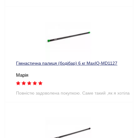
Гімнастична палиця (бодібар) 6 кг MaxIQ-MD1127
Марія
Повністю задоволена покупкою. Саме такий ,як я хотіла