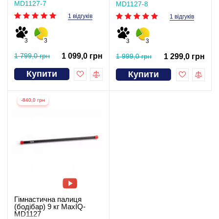
MD1127-7
MD1127-8
1 відгуків
1 відгуків
3
3
3
3
1 799,0 грн
1 099,0 грн
1 999,0 грн
1 299,0 грн
Купити
Купити
-840,0 грн
Гімнастична палиця
(бодібар) 9 кг MaxIQ-
MD1127