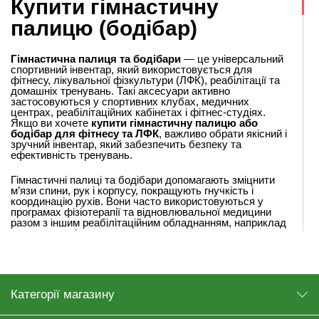
Купити гімнастичну
палицю (бодібар)
Гімнастична палиця та бодібари
— це універсальний
спортивний інвентар, який використовується для
фітнесу, лікувальної фізкультури (ЛФК), реабілітації та
домашніх тренувань. Такі аксесуари активно
застосовуються у спортивних клубах, медичних
центрах, реабілітаційних кабінетах і фітнес-студіях.
Якщо ви хочете
купити гімнастичну палицю або
бодібар для фітнесу та ЛФК
, важливо обрати якісний і
зручний інвентар, який забезпечить безпеку та
ефективність тренувань.
Гімнастичні палиці та бодібари допомагають зміцнити
м’язи спини, рук і корпусу, покращують гнучкість і
координацію рухів. Вони часто використовуються у
програмах фізіотерапії та відновлювальної медицини
разом з іншим реабілітаційним обладнанням, наприклад
медичними ліжками
та
протипролежневими матрацами
,
які допомагають забезпечити комфорт пацієнтам під
час відновлення.
ЩО ТАКЕ ГІМНАСТИЧНА ПАЛИЦЯ
Категорії магазину
Гімнастична палиця
— це легкий тренувальний
інструмент, який застосовується для вправ на розтяжку,