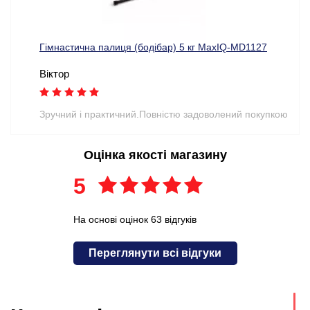
Гімнастична палиця (бодібар) 5 кг MaxIQ-MD1127
Віктор
Зручний і практичний.Повністю задоволений покупкою
Оцінка якості магазину
5
На основі оцінок 63 відгуків
Переглянути всі відгуки