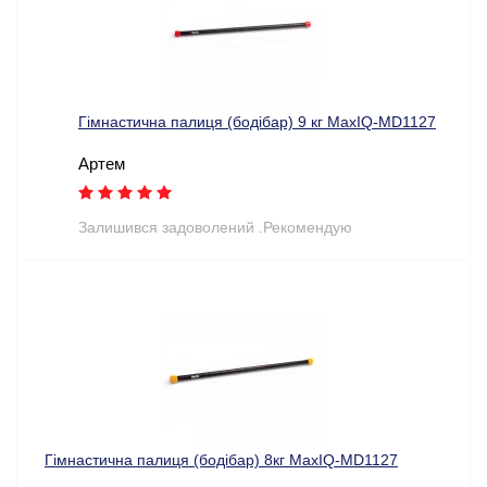
Гімнастична палиця (бодібар) 9 кг MaxIQ-MD1127
Артем
Залишився задоволений .Рекомендую
Гімнастична палиця (бодібар) 8кг MaxIQ-MD1127