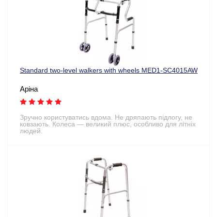
Standard two-level walkers with wheels MED1-SC4015AW
Аріна
Зручно користуватись вдома. Не дряпають підлогу, не
ковзають. Колеса — великий плюс, особливо для літніх
людей.