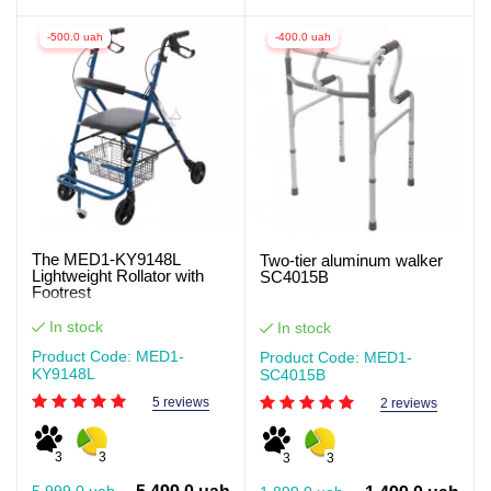
-500.0 uah
-400.0 uah
The MED1-KY9148L
Two-tier aluminum walker
Lightweight Rollator with
SC4015B
Footrest
In stock
In stock
Product Code: MED1-
Product Code: MED1-
KY9148L
SC4015B
5 reviews
2 reviews
3
3
3
3
5,999.0 uah