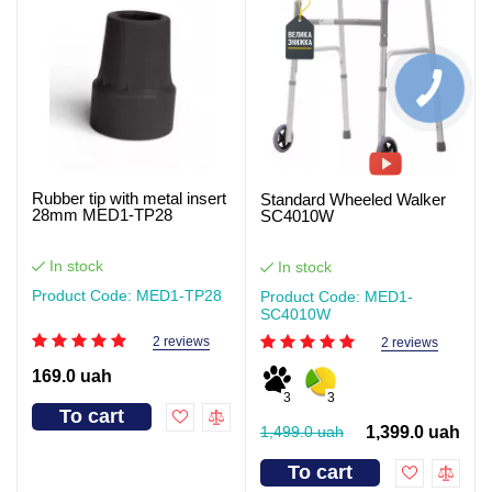
Rubber tip with metal insert
Standard Wheeled Walker
28mm MED1-TP28
SC4010W
In stock
In stock
Product Code: MED1-TP28
Product Code: MED1-
SC4010W
2 reviews
2 reviews
169.0 uah
3
3
To cart
1,499.0 uah
1,399.0 uah
To cart