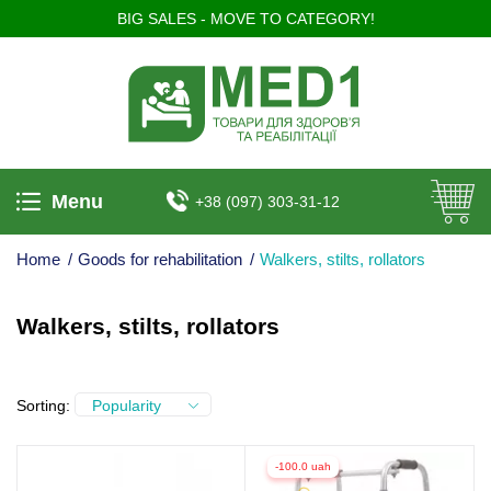
BIG SALES - MOVE TO CATEGORY!
Menu
+38 (097) 303-31-12
Home
/
Goods for rehabilitation
/
Walkers, stilts, rollators
Walkers, stilts, rollators
Sorting:
Popularity
-100.0 uah