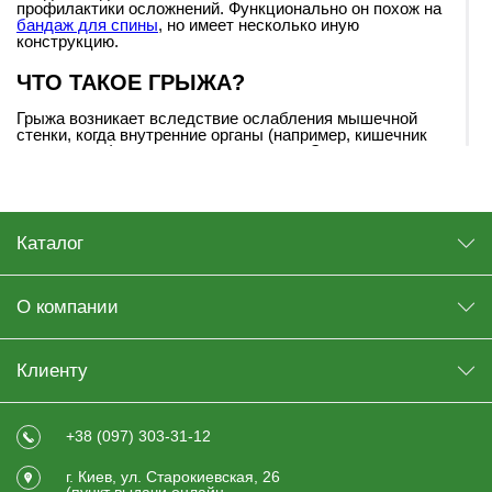
профилактики осложнений. Функционально он похож на
бандаж для спины
, но имеет несколько иную
конструкцию.
ЧТО ТАКОЕ ГРЫЖА?
Грыжа возникает вследствие ослабления мышечной
стенки, когда внутренние органы (например, кишечник
или сальник) выпячиваются под кожу. Этот процесс
может сопровождаться болью, дискомфортом,
ощущением "шаровидного" образования в
определенном участке тела. Со временем образование
хорошо визуализируется и начинает увеличиваться.
Каталог
Паховая грыжа часто проявляется у мужчин, пупочная
– может возникнуть как у женщин, мужчин, так и у
детей. У взрослых пупочная грыжа возникает
вследствие беременности, родов, значительной
О компании
физической нагрузки и других причин.
ПАХОВАЯ ГРЫЖА У ВЗРОСЛЫХ
Клиенту
Паховая грыжа – это выпячивание органов в паховом
канале. Она бывает прямой или косой, может
увеличиваться во время кашля, чихания или
+38 (097) 303-31-12
физической активности. В таких случаях важно купить
бандаж для паховой грыжи, обеспечивающий мягкое
г. Киев, ул. Старокиевская, 26
давление на зону грыжи, не позволяя ей выходить