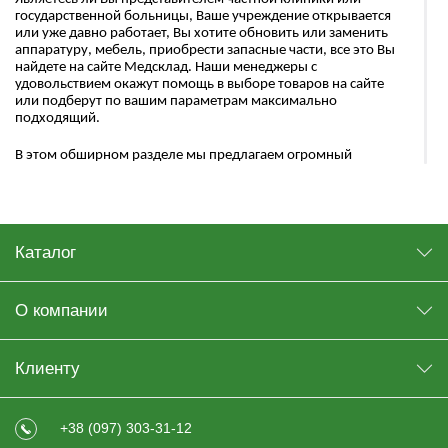
государственной больницы, Ваше учреждение открывается
или уже давно работает, Вы хотите обновить или заменить
аппаратуру, мебель, приобрести запасные части, все это Вы
найдете на сайте Медсклад. Наши менеджеры с
удовольствием окажут помощь в выборе товаров на сайте
или подберут по вашим параметрам максимально
подходящий.
В этом обширном разделе мы предлагаем огромный
ассориметн для медучереждений. Вы сможете обеспечить
практически все потребности Вашей клиники, начиная от
осветительных элементов и заканчивая деструкторами для
игл.
Каталог
Большое разнообразие медицинской мебели ждет Вас :
Медицинские столы;
О компании
Медицинские шкафы;
Кушетки;
Клиенту
Банкетки;
Ширмы;
+38 (097) 303-31-12
Тумбы и т.д.