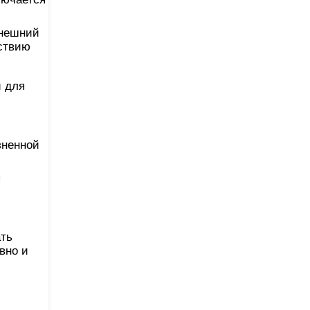
внешний
йствию
и для
зненной
я
ать
вно и