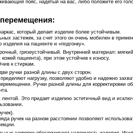
ивающий пояс, надетый на вас, либо положите его голо
 перемещения:
каркас, который делает изделие более устойчивым.
ьных застежек, за счет этого он очень мобилен в приме
 изделия на пациенте и «подгонку».
рочный, грязеустойчивый. Внутренний материал: мягкий
 кожей пациента), при этом устойчив к износу.
йчив к стиркам.
две ручки разной длины с двух сторон.
пределяют нагрузку, позволяют удобно и надежно захва
перемещении. Ручки разной длины для корректировки об
нта.
 лентой. Это придает изделию эстетичный вид и исклю
ьзовании.
учек).
ряда ручек на разном расстоянии позволяют использова
екции.
льные закрепки обеспечивают надежность изделия. Иск