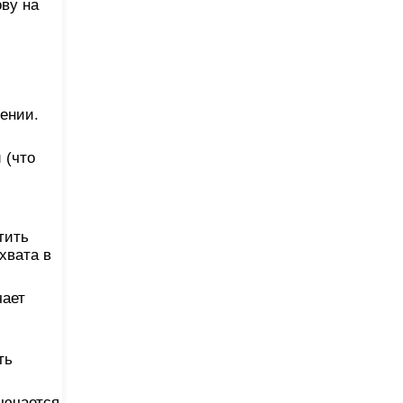
ву на
нении.
 (что
тить
хвата в
чает
ть
лючается