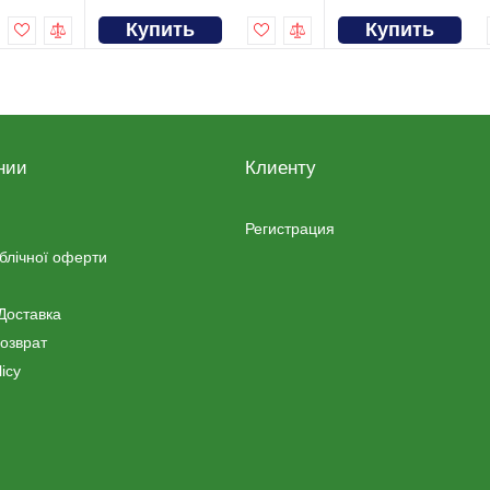
Купить
Купить
нии
Клиенту
Регистрация
ублічної оферти
Доставка
озврат
icy