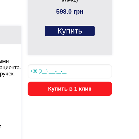
598.0 грн
Купить
ными
ациента.
ручек.
Купить в 1 клик
е