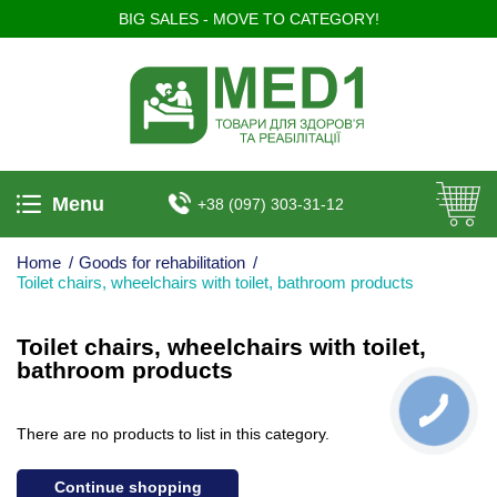
BIG SALES - MOVE TO CATEGORY!
Menu
+38 (097) 303-31-12
Home
/
Goods for rehabilitation
/
Toilet chairs, wheelchairs with toilet, bathroom products
Toilet chairs, wheelchairs with toilet,
bathroom products
There are no products to list in this category.
Continue shopping