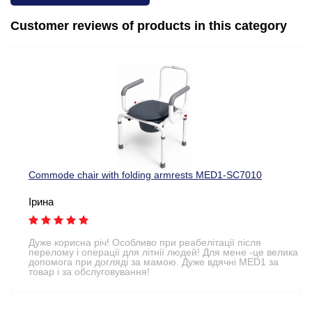
Customer reviews of products in this category
Commode chair with folding armrests MED1-SC7010
Ірина
Дуже корисна річ! Особливо при реабелітації після
перелому і операції для літнії людей! Для мене -це велика
допомога при догляді за мамою. Дуже вдячні MED1 за
товар і за обслуговування!