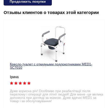
Продолжить покупки
Отзывы клиентов о товарах этой категории
Кресло-туалет с откидными подлокотниками MED1-
SC7010
Ірина
Дуже корисна річ! Особливо при реабелітації після
перелому і операції для літнії людей! Для мене -це велика
допомога при догляді за мамою. Дуже вдячні MED1 за
товар і за обслуговування!