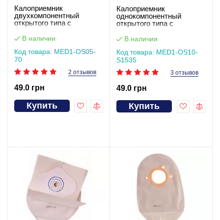
Калоприемник
Калоприемник
двухкомпонентный
однокомпонентный
открытого типа с
открытого типа с
фильтром и пластиковым
проволочным
зажимом (мешок),вырез
педиатрическим зажимом,
В наличии
В наличии
70 мм MED1-OS05-70
фланец 15-35 мм
Код товара: MED1-OS05-
Код товара: MED1-OS10-
телесный MED1-OS10-
70
S1535
S1535
2 отзывов
3 отзывов
49.0 грн
49.0 грн
Купить
Купить