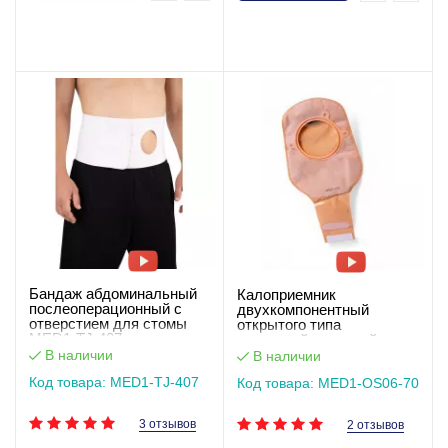
Бандаж абдоминальный
Калоприемник
послеоперационный с
двухкомпонентный
отверстием для стомы
открытого типа
MED1-TJ-407
застежкой-липучкой
(мешок),вырез 70 мм
В наличии
В наличии
MED1-OS06-70
Код товара: MED1-TJ-407
Код товара: MED1-OS06-70
3 отзывов
2 отзывов