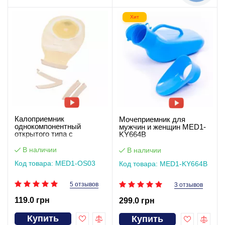
Хит
Калоприемник
Мочеприемник для
однокомпонентный
мужчин и женщин MED1-
открытого типа с
KY664B
пластиковым зажимом
MED1-OS03
В наличии
В наличии
Код товара: MED1-OS03
Код товара: MED1-KY664B
5 отзывов
3 отзывов
119.0 грн
299.0 грн
Купить
Купить