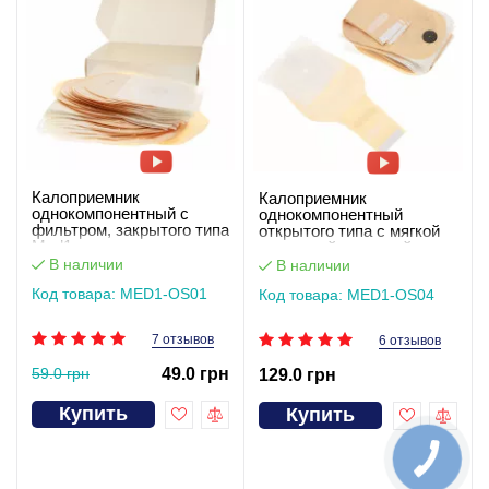
Калоприемник
Калоприемник
однокомпонентный с
однокомпонентный
фильтром, закрытого типа
открытого типа с мягкой
Med1
застежкой-липучкой
MED1-OS04
В наличии
В наличии
Код товара: MED1-OS01
Код товара: MED1-OS04
7 отзывов
6 отзывов
59.0 грн
49.0 грн
129.0 грн
Купить
Купить