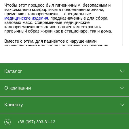
Чтобы этот процесс был гигиеничным, безопасным и
максимально комфортным в повседневной жизни,
применяют калоприемники — специальные
медицинские изделия
, предназначенные для сбора
каловых масс. Современные медицинские
калоприемники позволяют пациентам сохранять
привычный образ жизни как в стационаре, так и дома.
Вместе с этим, для пациентов с нарушениями
мочеиспускания или после урологических операций
широко применяются медицинские мочеприемники.
Именно поэтому категория калоприемники и
мочеприемники является важной частью комплексного
ухода за лежачими и послеоперационными
пациентами.
Каталог
Что такое стома?
После хирургического лечения опухолей, травм или
О компании
воспалительных заболеваний кишечника врачи могут
сформировать новый кишечный ход. Он выводится с
естественного анального пути на поверхность живота.
Такое отверстие называют стомой.
Клиенту
После стомирования каловые массы выводятся
исключительно через стому. Она может быть
+38 (097) 303-31-12
временной или постоянной — это зависит от вида
операции и общего состояния пациента.