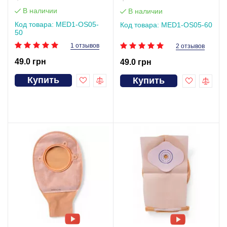
фильтром и пластиковым
фильтром и пластиковым
зажимом (мешок),вырез
зажимом (мешок),вырез
В наличии
В наличии
50 мм MED1-OS05-50
60 мм MED1-OS05-60
Код товара: MED1-OS05-
Код товара: MED1-OS05-60
50
1 отзывов
2 отзывов
49.0 грн
49.0 грн
Купить
Купить