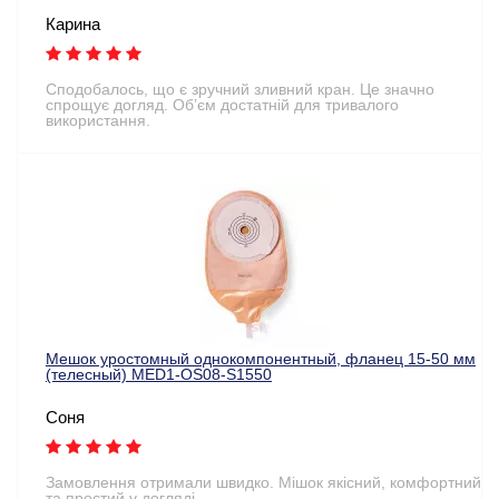
Карина
Сподобалось, що є зручний зливний кран. Це значно
спрощує догляд. Об’єм достатній для тривалого
використання.
Мешок уростомный однокомпонентный, фланец 15-50 мм
(телесный) MED1-OS08-S1550
Соня
Замовлення отримали швидко. Мішок якісний, комфортний
та простий у догляді.