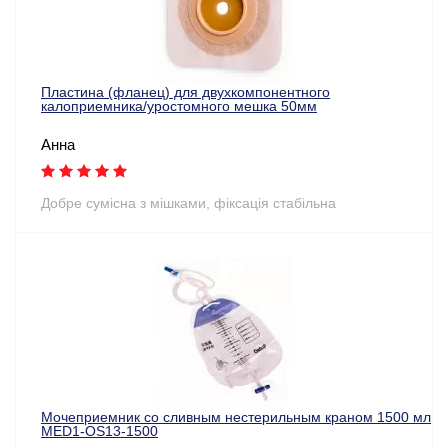
Пластина (фланец) для двухкомпонентного
калоприемника/уростомного мешка 50мм
Анна
Добре сумісна з мішками, фіксація стабільна
Мочеприемник со сливным нестерильным краном 1500 мл
MED1-OS13-1500