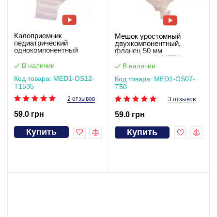
Калоприемник
Мешок уростомный
педиатрический
двухкомпонентный,
однокомпонентный
фланец 50 мм
открытого типа застежка-
(прозрачный) MED1-
липучка, фланец 15-35
OS07-T50
В наличии
В наличии
мм (прозрачный) MED1-
Код товара: MED1-OS12-
OS12-T1535
Код товара: MED1-OS07-
T1535
T50
2 отзывов
3 отзывов
59.0 грн
59.0 грн
Купить
Купить