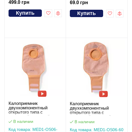
499.0 грн
69.0 грн
Купить
Купить
Калоприемник
Калоприемник
двухкомпонентный
двухкомпонентный
открытого типа с
открытого типа с
застежкой-липучкой
застежкой-липучкой
(мешок),вырез 50 мм
(мешок),вырез 60 мм
В наличии
В наличии
MED1-OS06-50
MED1-OS06-60
Код товара: MED1-OS06-
Код товара: MED1-OS06-60