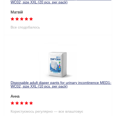
WC02, size XXL (20 pcs. per pack)
Матвій
Все сподобалось
Disposable adult diaper pants for urinary incontinence MED1-
WC02, size XXL (10 pcs. per pack)
Анна
Користуємось регулярно — все влаштовує