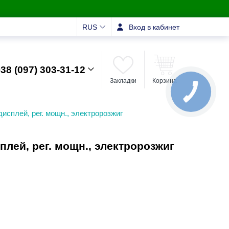
RUS
Вход в кабинет
38 (097) 303-31-12
Закладки
Корзина
дисплей, рег. мощн., электророзжиг
плей, рег. мощн., электророзжиг