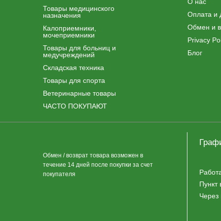
О нас
Товары медицинского
Оплата и 
назначения
Обмен и в
Калоприемники,
мочеприемники
Privacy Pol
Товары для больниц и
Блог
медучреждений
Складская техника
Товары для спорта
Ветеринарные товары
ЧАСТО ПОКУПАЮТ
Граф
Обмен / возврат товара возможен в
течение 14 дней после покупки за счет
Работ
покупателя
Пункт 
Через 