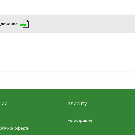
дложение
нии
Клиенту
Регистрация
ублічної оферти