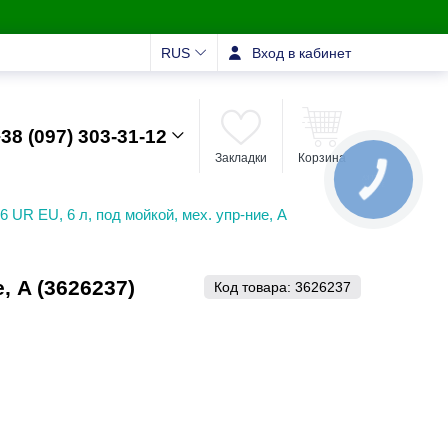
RUS
Вход в кабинет
38 (097) 303-31-12
Закладки
Корзина
КНОПКА
ЗВ'ЯЗКУ
 UR EU, 6 л, под мойкой, мех. упр-ние, A
, A (3626237)
Код товара:
3626237