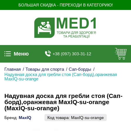
БОЛЬШАЯ СКИДКА - ПЕРЕХОДИ В КАТЕГОРИЮ!
Меню
+38 (097) 303-31-12
Главная
/
Товары для спорта
/
Сап-борды
/
Надувная доска для гребли стоя (Сап-борд),оранжевая
MaxIQ-su-orange
Надувная доска для гребли стоя (Сап-
борд),оранжевая MaxIQ-su-orange
(MaxIQ-su-orange)
Бренд:
MaxIQ
Код товара:
MaxIQ-su-orange