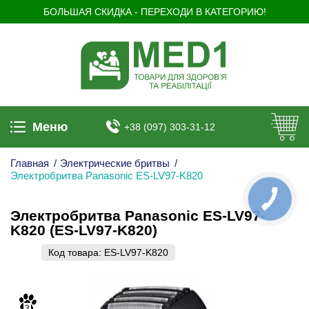
БОЛЬШАЯ СКИДКА - ПЕРЕХОДИ В КАТЕГОРИЮ!
Меню
+38 (097) 303-31-12
Главная
/
Электрические бритвы
/
Электробритва Panasonic ES-LV97-K820
КНОПКА
ЗВ'ЯЗКУ
Электробритва Panasonic ES-LV97-
K820 (ES-LV97-K820)
Код товара:
ES-LV97-K820
3