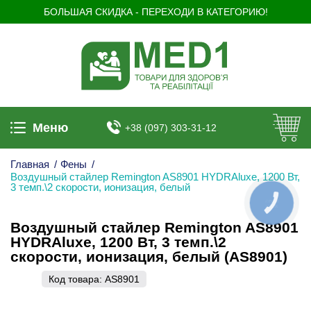
БОЛЬШАЯ СКИДКА - ПЕРЕХОДИ В КАТЕГОРИЮ!
Меню
+38 (097) 303-31-12
Главная
/
Фены
/
Воздушный стайлер Remington AS8901 HYDRAluxe, 1200 Вт,
3 темп.\2 скорости, ионизация, белый
КНОПКА
ЗВ'ЯЗКУ
Воздушный стайлер Remington AS8901
HYDRAluxe, 1200 Вт, 3 темп.\2
скорости, ионизация, белый (AS8901)
Код товара:
AS8901