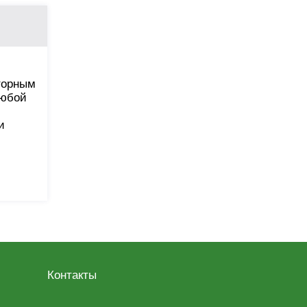
оторным
любой
и
Контакты