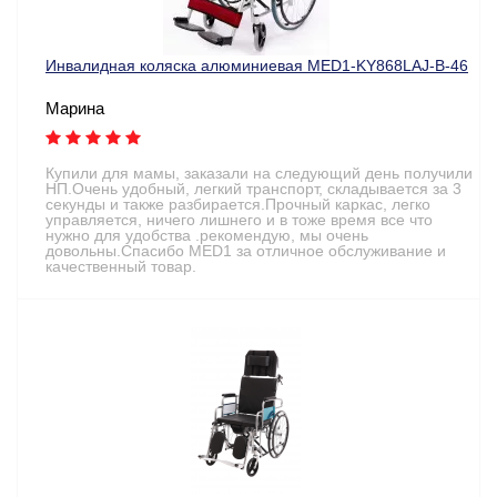
Инвалидная коляска алюминиевая MED1-KY868LAJ-B-46
Марина
Купили для мамы, заказали на следующий день получили
НП.Очень удобный, легкий транспорт, складывается за 3
секунды и также разбирается.Прочный каркас, легко
управляется, ничего лишнего и в тоже время все что
нужно для удобства .рекомендую, мы очень
довольны.Спасибо MED1 за отличное обслуживание и
качественный товар.