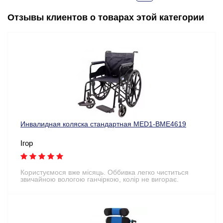
Отзывы клиентов о товарах этой категории
Инвалидная коляска стандартная MED1-BME4619
Ігор
Користуємося вже місяць. Оббивка легко чиститься
звичайною вологою ганчіркою, колір не вигорає.