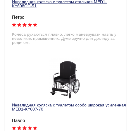
Инвалидная коляска с туалетом стальная MED1-
KY608GC-51
Петро
Колеса рухаються плавно, легко маневрувати навіть у
невеликих приміщеннях. Дуже зручно для догляду за
родичем.
Инвалидная коляска с туалетом особо широкая усиленная
MED1-KY607-70
Павло