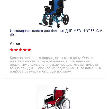
Инвалидная коляска для больных ДЦП MED1-KY958LC-A-
46
Антон
Коляска полностью оправдывает свою цену. Она не
просто помогает в передвижении, а обеспечивает
правильную физиологическую посадку, что критически
важно при ДЦП. Спасибо менеджеру MED1 за помощь в
подборе размера и быструю доставку.