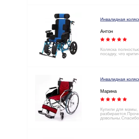
Инвалидная коляс
Антон
Коляска полностью
посадку, что крит
Инвалидная коляс
Марина
Купили для мамы, 
разбирается.Прочн
довольны.Спасибо