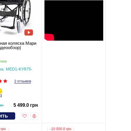
ная коляска Мари
идеообзор)
чии
ра: MED1-KY875-
2 отзывов
3
рн
5 499.0 грн
ить
 грн
-10 000.0 грн