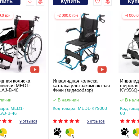
пить
Купить
Куп
0.0 грн
-2 000.0 грн
-4 000.0
идная коляска
Инвалидная коляска
Инвалид
ниевая MED1-
каталка ультракомпактная
широкая
LAJ-B-46
Финн (видеообзор)
KY956Q-
личии
В наличии
В нали
вара: MED1-
Код товара: MED1-KY9003
Код това
AJ-B-46
60
9 отзывов
5 отзывов
3
3
3
3