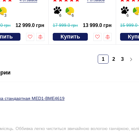
7 отзывов
3
6
6
6
.0 грн
12 999.0 грн
17 999.0 грн
13 999.0 грн
15 999.0 
пить
Купить
Куп
1
2
3
ории
ка стандартная MED1-BME4619
місяць. Оббивка легко чиститься звичайною вологою ганчіркою, колі