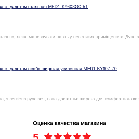
ка с туалетом стальная MED1-KY608GC-51
плавно, легко маневрувати навіть у невеликих приміщеннях. Дуже з
ка с туалетом особо широкая усиленная MED1-KY607-70
на, з легкістю рухаюся, вона достатньо широка для комфортного ко
Оценка качества магазина
5