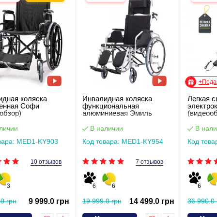
+Пода
идная коляска
Инвалидная коляска
Легкая 
енная Софи
функциональная
электро
обзор)
алюминиевая Эмиль
(видеооб
личии
В наличии
В нали
вара: MED1-KY903
Код товара: MED1-KY954
Код това
10 отзывов
7 отзывов
3
6
6
6
.0 грн
9 999.0 грн
19 999.0 грн
14 499.0 грн
36 990.0 