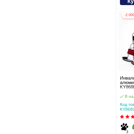
Ку
-2 00
Инвал
алюми
KY868
В на
Код то
KY868L
3