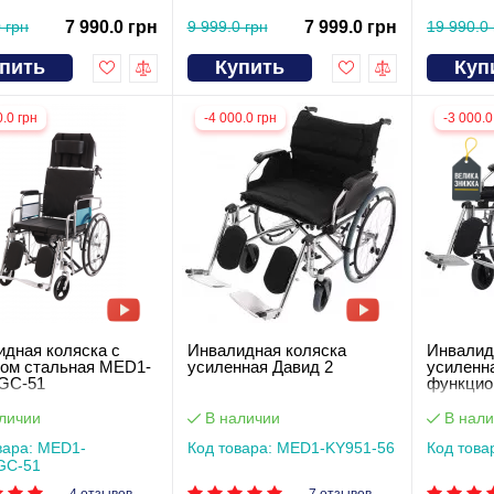
 грн
7 990.0 грн
9 999.0 грн
7 999.0 грн
19 990.0 
пить
Купить
Куп
0.0 грн
-4 000.0 грн
-3 000.0
дная коляска с
Инвалидная коляска
Инвалид
том стальная MED1-
усиленная Давид 2
усиленн
GC-51
функцио
личии
В наличии
В нали
вара: MED1-
Код товара: MED1-KY951-56
Код това
GC-51
4 отзывов