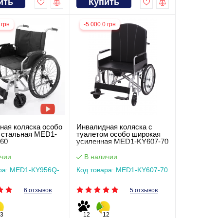
ить
Купить
 грн
-5 000.0 грн
ная коляска особо
Инвалидная коляска с
 стальная MED1-
туалетом особо широкая
60
усиленная MED1-KY607-70
чии
В наличии
ра: MED1-KY956Q-
Код товара: MED1-KY607-70
6 отзывов
5 отзывов
3
12
12