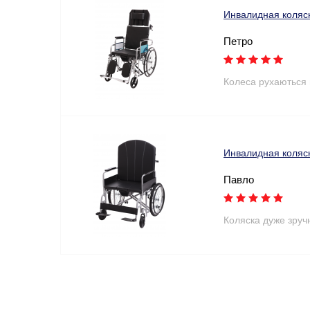
Инвалидная коляс
Петро
Колеса рухаються 
Инвалидная коляс
Павло
Коляска дуже зруч