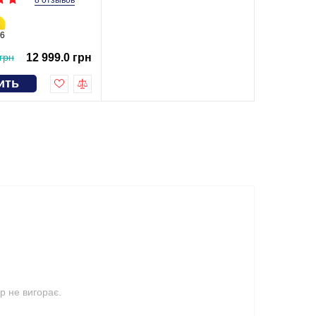
8 отзывов
6
грн
12 999.0 грн
ить
р не вигорає.