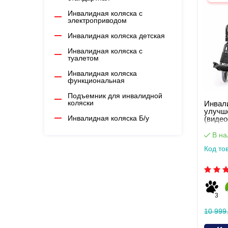
Инвалидная коляска c
электроприводом
Инвалидная коляска детская
Инвалидная коляска с
туалетом
Инвалидная коляска
функциональная
Подъемник для инвалидной
коляски
Инвал
улучш
Инвалидная коляска Б/у
(видео
В на
Код то
3
10 999