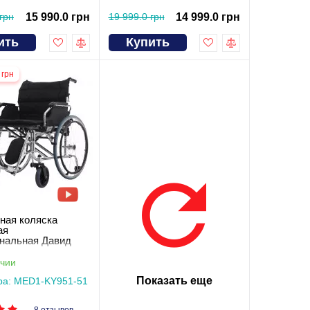
грн
15 990.0 грн
19 999.0 грн
14 999.0 грн
ить
Купить
 грн
ная коляска
ая
нальная Давид
чии
Показать еще
ра: MED1-KY951-51