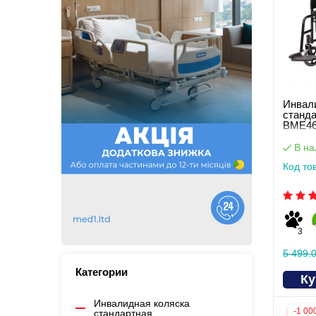
Инвал
станд
BME46
В на
Код то
3
5 499.0
Категории
Ку
Инвалидная коляска
-1 00
стандартная