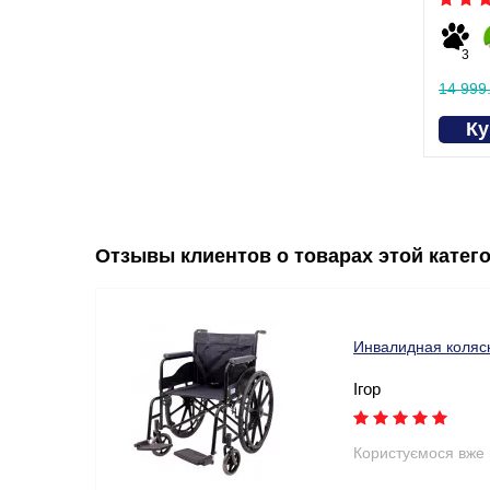
3
14 999
Ку
Отзывы клиентов о товарах этой катег
Инвалидная коляс
Ігор
Користуємося вже 