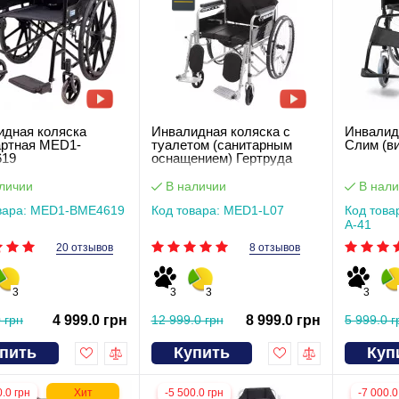
идная коляска
Инвалидная коляска c
Инвалид
артная MED1-
туалетом (санитарным
Слим (в
19
оснащением) Гертруда
личии
В наличии
В нали
вара: MED1-BME4619
Код товара: MED1-L07
Код това
А-41
20 отзывов
8 отзывов
3
3
3
3
 грн
4 999.0 грн
12 999.0 грн
8 999.0 грн
5 999.0 г
пить
Купить
Куп
0.0 грн
Хит
-5 500.0 грн
-7 000.0