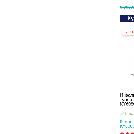
9 990.0
Ку
-2 00
Инвали
туале
KY608
В на
Код то
KY608