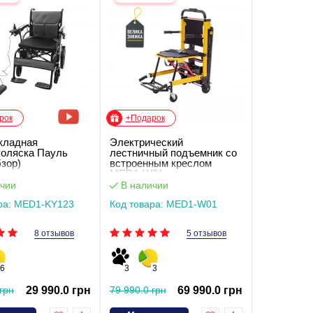
рок
+Подарок
складная
Электрический
коляска Пауль
лестничный подъемник со
зор)
встроенным креслом
MED1-W01
чии
В наличии
ра: MED1-KY123
Код товара: MED1-W01
8 отзывов
5 отзывов
6
3
3
грн
29 990.0 грн
79 990.0 грн
69 990.0 грн