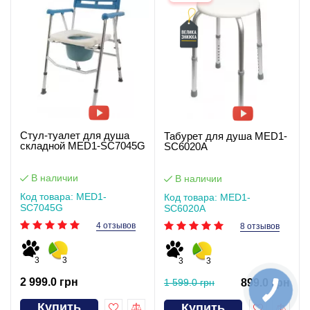
Стул-туалет для душа
Табурет для душа MED1-
складной MED1-SC7045G
SC6020A
В наличии
В наличии
Код товара: MED1-
Код товара: MED1-
SC7045G
SC6020A
4 отзывов
8 отзывов
3
3
3
3
2 999.0 грн
1 599.0 грн
899.0 грн
Купить
Купить