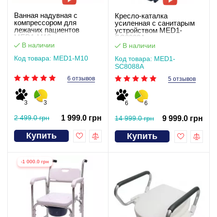
Ванная надувная с
Кресло-каталка
компрессором для
усиленная с санитарым
лежачих пациентов
устройством MED1-
MED1-M10
SC8088A
В наличии
В наличии
Код товара: MED1-M10
Код товара: MED1-
SC8088A
6 отзывов
5 отзывов
3
3
6
6
2 499.0 грн
1 999.0 грн
14 999.0 грн
9 999.0 грн
Купить
Купить
-1 000.0 грн