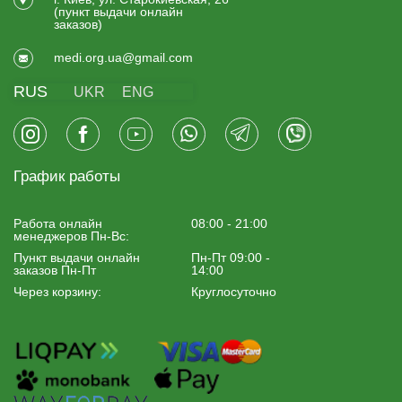
(пункт выдачи онлайн
заказов)
medi.org.ua@gmail.com
RUS
UKR
ENG
График работы
Работа онлайн
08:00 - 21:00
менеджеров Пн-Вс:
Пункт выдачи онлайн
Пн-Пт 09:00 -
заказов Пн-Пт
14:00
Через корзину:
Круглосуточно
Изделия для ванной для людей с инвалидностью
характеризуются тем, что производятся из прочных и
легких материалов, могут быть одновременно
достаточно легкими, но при этом выдерживать
большие нагрузки. Чаще для их изготовления
используют пластик и анодированный алюминий, эти
материалы не боятся коррозии и прослужат не один
год.