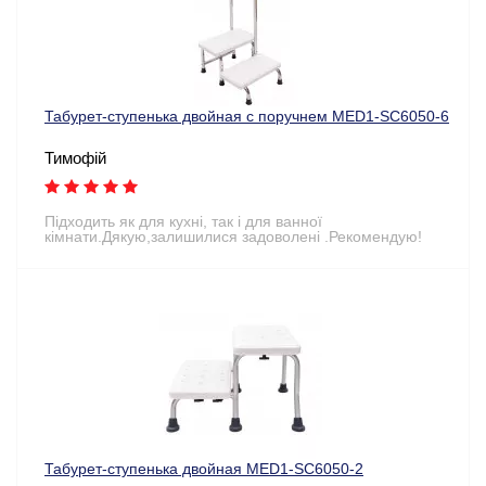
Табурет-ступенька двойная с поручнем MED1-SC6050-6
Тимофій
Підходить як для кухні, так і для ванної
кімнати.Дякую,залишилися задоволені .Рекомендую!
Табурет-ступенька двойная MED1-SC6050-2