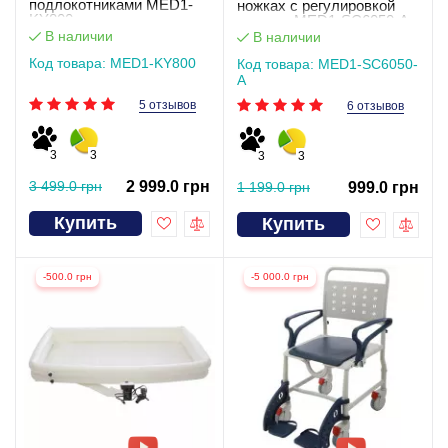
подлокотниками MED1-
ножках c регулировкой
KY800
высоты MED1-SC6050-A
В наличии
В наличии
Код товара: MED1-KY800
Код товара: MED1-SC6050-
A
5 отзывов
6 отзывов
3
3
3
3
3 499.0 грн
2 999.0 грн
1 199.0 грн
999.0 грн
Купить
Купить
-500.0 грн
-5 000.0 грн