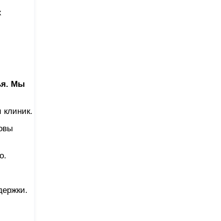
х
ья. Мы
 клиник.
товы
о.
держки.