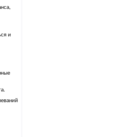
анса,
ься и
рные
а.
леваний