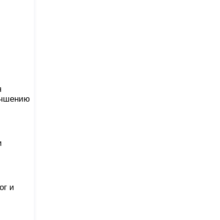
я
учшению
и
ог и