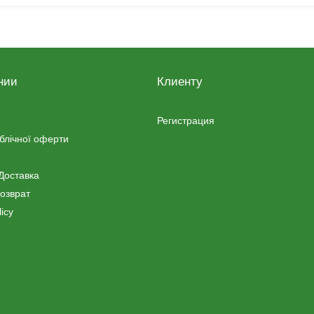
нии
Клиенту
Регистрация
ублічної оферти
Доставка
озврат
icy