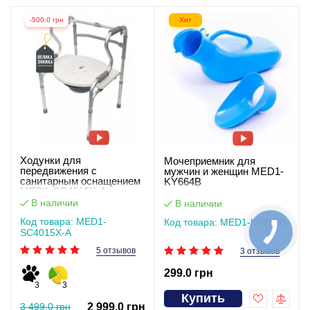
-500.0 грн
Хит
Ходунки для
Мочеприемник для
передвижения с
мужчин и женщин MED1-
санитарным оснащением
KY664B
MED1-SC4015X-A
В наличии
В наличии
Код товара: MED1-
Код товара: MED1-KY664B
SC4015X-A
5 отзывов
3 отзывов
299.0 грн
3
3
Купить
3 499.0 грн
2 999.0 грн