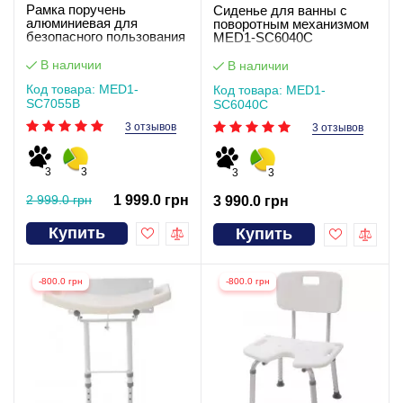
Рамка поручень
Сиденье для ванны с
алюминиевая для
поворотным механизмом
безопасного пользования
MED1-SC6040C
туалетом туалетом
MED1-SC7055B
В наличии
В наличии
Код товара: MED1-
Код товара: MED1-
SC7055B
SC6040C
3 отзывов
3 отзывов
3
3
3
3
2 999.0 грн
1 999.0 грн
3 990.0 грн
Купить
Купить
-800.0 грн
-800.0 грн