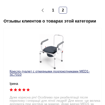
1
2
Отзывы клиентов о товарах этой категории
Кресло-туалет с откидными подлокотниками MED1-
SC7010
Ірина
Дуже корисна річ! Особливо при реабелітації після
перелому і операції для літнії людей! Для мене -це велика
допомога при догляді за мамою. Дуже вдячні MED1 за