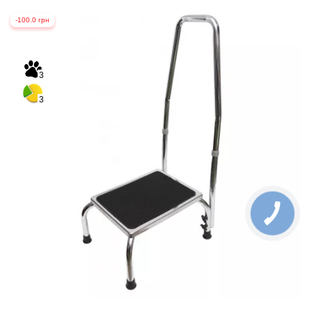
-100.0 грн
3
3