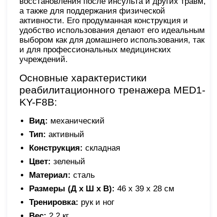
восстановления после инсульта и других травм,
а также для поддержания физической
активности. Его продуманная конструкция и
удобство использования делают его идеальным
выбором как для домашнего использования, так
и для профессиональных медицинских
учреждений.
Основные характеристики
реабилитационного тренажера MED1-
KY-F8B:
Вид:
механический
Тип:
активный
Конструкция:
складная
Цвет:
зеленый
Материал:
сталь
Размеры (Д х Ш х В):
46 х 39 х 28 см
Тренировка:
рук и ног
Вес:
2,2 кг