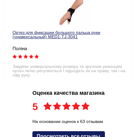
Ортез для фиксации большого пальца руки
(универсальный) MED1-TJ-3041
Поліна
Завдяки універсальному розміру та зручним ремінцям
ортез легко регулюється і підходить як на праву, так і на
ліву руку.
Оценка качества магазина
5
На основании оценок к 63 отзывам
Просмотреть все отзывы