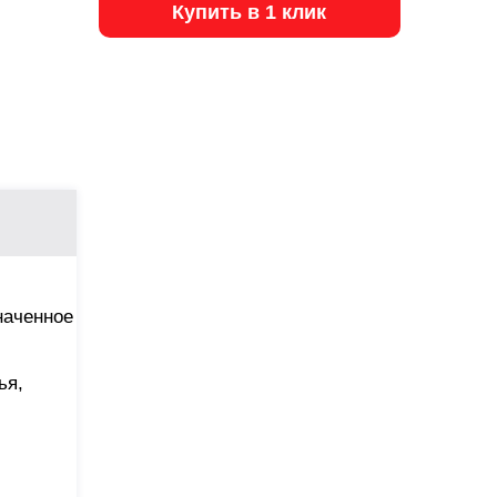
Купить в 1 клик
наченное
ья,