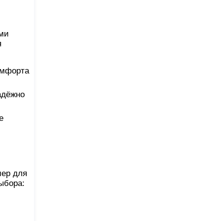
ыми
я
омфорта
адёжно
е
мер для
ыбора: