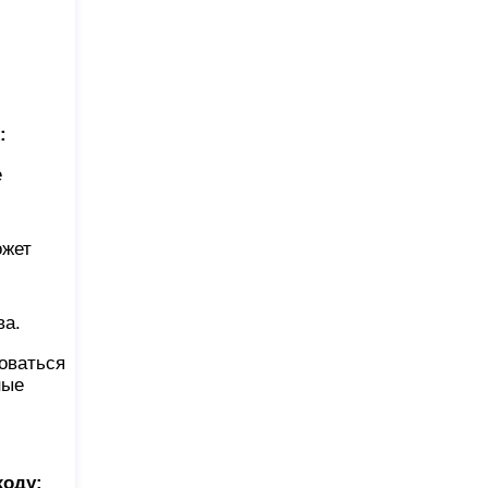
:
е
ожет
ва.
оваться
ные
ходу: