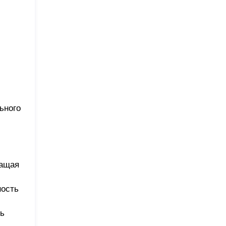
ьного
ращая
ность
ть