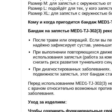
Размер M: для запястья с окружностью от 
Размер L: подойдёт для тех, у кого запяст
Размер XL: для запястья с окружностью б
Кому и когда пригодится бандаж MED1-T
Бандаж на запястье MED1-TJ-302(3) ре
После травм или операций. Если вы п
надёжно зафиксирует сустав, уменьшит
При выполнении повторяющихся движен
использования запястья (работа за комп
снизить риск развития туннельного син
При диагностированных заболеваниях.
подвижности запястья, этот бандаж ст
Перед использованием MED1-TJ-302(3) не
с врачом относительно возможных против
заболевания.
Уход за изделием:
Чтобы сохранить функциональные свой