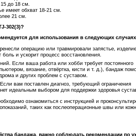
15 до 18 см.
ье имеет обхват 18-21 см.
олее 21 см.
J-302(3)?
комендуется для использования в следующих случаях
еренесли операцию или травмировали запястье, издели
 боль и ускорит процесс восстановления.
ий. Если ваша работа или хобби требует постоянного
ьютером, вязание, отвёртка, кисти и т. д.), бандаж пом
дрома и других проблем с суставом.
 Если вам поставлен диагноз, требующий ограничения
анет идеальным выбором для поддержки здоровья суста
обходимо ознакомиться с инструкцией и проконсультир
опоказаний, таких как послеоперационные швы или кож
ства бандажа, важно соблюдать рекомендации по у