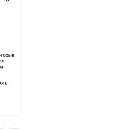
оторые
ия
ем
оты: