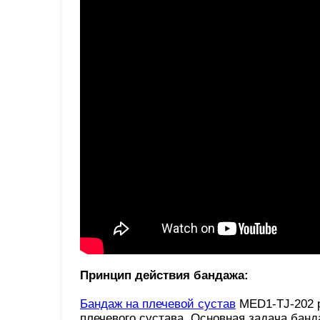
Принцип действия бандажа:
Бандаж на плечевой сустав
MED1-TJ-202 р
плечевого сустава. Основная задача банд