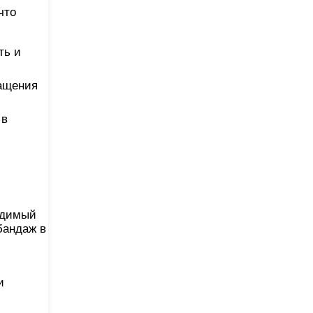
что
ть и
ращения
 в
одимый
бандаж в
и