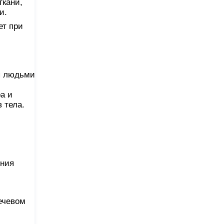
ткани,
и.
ет при
я людьми
а и
 тела.
ения
ечевом