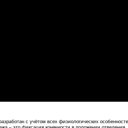
азработан с учётом всех физиологических особенност
ажа – это фиксация конечности в положении отведения.