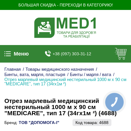
БОЛЬШАЯ СКИДКА - ПЕРЕХОДИ В КАТЕГОРИЮ!
Меню
+38 (097) 303-31-12
Главная
/
Товары медицинского назначения
/
Бинты, вата, марля, пластыря
/
Бинты / марля / вата
/
Отрез марлевый медицинский нестерильный 1000 м х 90 см
"MEDICARE", тип 17 (34гх1м ²)
Отрез марлевый медицинский
КНОПКА
ЗВ'ЯЗКУ
нестерильный 1000 м х 90 см
"MEDICARE", тип 17 (34гх1м ²) (4688)
Бренд:
ТОВ "ДОПОМОГА-І"
Код товара:
4688