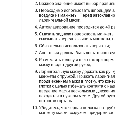
Важное значение имеет выбор правиль
Необходимо использовать шприц для з
воздуха из манжеты. Перед автоклави
ларингеальной маски.
Автоклавирование проводится до 40 ра
Смазать заднюю поверхность манжеты 
смазывать переднюю часть манжеты, по
Обязательно использовать перчатки;
Анестезия должна быть достаточно глу
Разместить голову и шею как при норма
маску вводят другой рукой;
Ларингеальную маску держать как ручк
манжеты с трубкой. Прижать ларингиал
продвижением маски в глотку, что коне
глотки с целью избежать контакта с на
введение маски несколькими движениям
находится в нужном месте. Другой рук
потрогав гортань.
Убедитесь, что черная полоска на тру
манжету маски воздухом, придерживая 