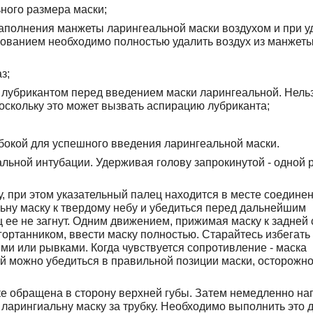
ного размера маски;
аполнения манжеты ларингеальной маски воздухом и при у
рованием необходимо полностью удалить воздух из манжет
з;
лубрикантом перед введением маски ларингеальной. Нель
скольку это может вызвать аспирацию лубриканта;
бокой для успешного введения ларингеальной маски.
льной интубации. Удерживая голову запрокинутой - одной р
у, при этом указательный палец находится в месте соедине
ьну маску к твердому небу и убедиться перед дальнейшим
ц ее не загнут. Одним движением, прижимая маску к задней 
дгортанником, ввести маску полностью. Старайтесь избегать
и или рывками. Когда чувствуется сопротивление - маска
ой можно убедиться в правильной позиции маски, осторожн
бке обращена в сторону верхней губы. Затем немедленно на
ларингиальну маску за трубку. Необходимо выполнить это 