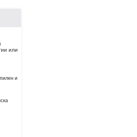
й
гии или
опилен и
иска