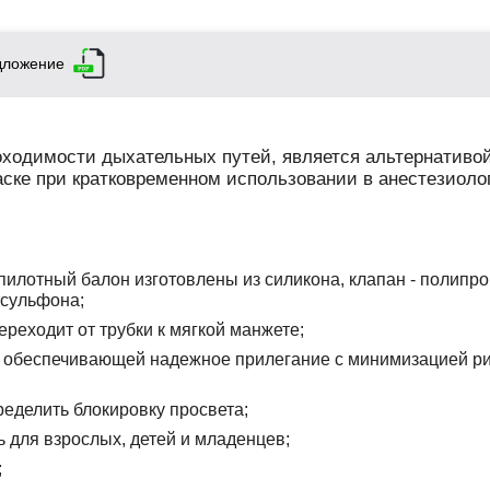
дложение
оходимости дыхательных путей, является альтернативо
аске при кратковременном использовании в анестезиоло
 пилотный балон изготовлены из силикона, клапан - полипр
исульфона;
реходит от трубки к мягкой манжете;
, обеспечивающей надежное прилегание с минимизацией р
ределить блокировку просвета;
 для взрослых, детей и младенцев;
;