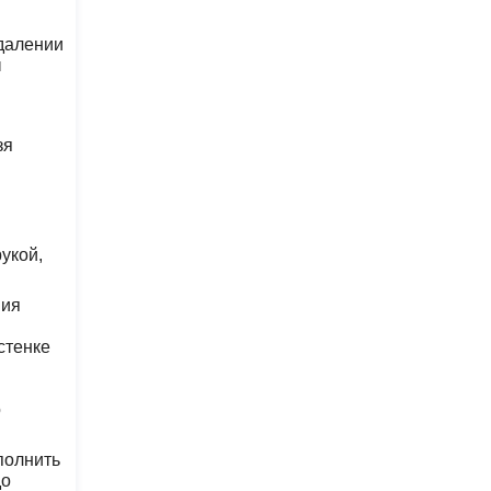
далении
ы
зя
укой,
ния
стенке
о
полнить
до