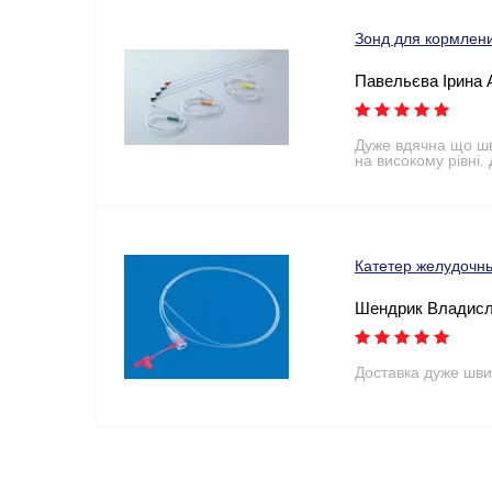
Зонд для кормлен
Павельєва Ірина 
Дуже вдячна що шв
на високому рівні.
Катетер желудочны
Шендрик Владисл
Доставка дуже швидк