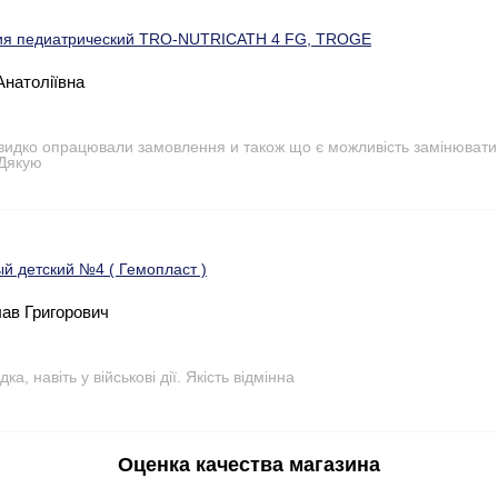
ия педиатрический TRO-NUTRICATH 4 FG, TROGE
Анатоліївна
идко опрацювали замовлення и також що є можливість замінювати т
 Дякую
й детский №4 ( Гемопласт )
ав Григорович
а, навіть у військові дії. Якість відмінна
Оценка качества магазина