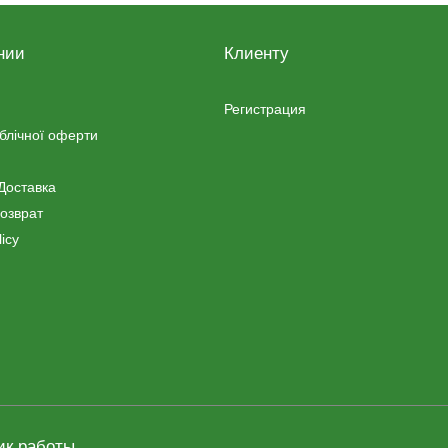
нии
Клиенту
Регистрация
ублічної оферти
Доставка
озврат
icy
ик работы