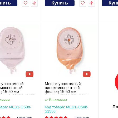
пить
Купить
Куп
 уростомный
Мешок уростомный
омпонентный,
однокомпонентный,
ц 15-50 мм
фланец 15-50 мм
рачный) MED1-OS08-
(телесный) MED1-OS08-
S1550
личии
В наличии
По
вара: MED1-OS08-
Код товара: MED1-OS08-
S1550
1 отзывов