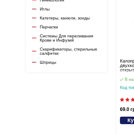
Гинекология
Иглы
Катетеры, канюли, зонды
Перчатки
Системы Для переливания
Крови и Инфузий
Скарификаторы, стерильные
салфетки
Калоп
Шприцы
двухк
открыт
застеж
(мешок
В на
MED1-
Код то
69.0 г
Ку