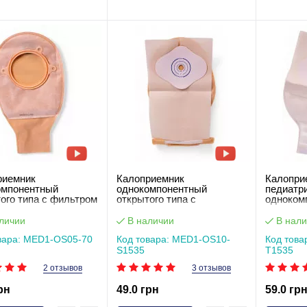
риемник
Калоприемник
Калопри
омпонентный
однокомпонентный
педиатр
ого типа с фильтром
открытого типа с
одноком
стиковым зажимом
проволочным
открытог
),вырез 70 мм
педиатрическим зажимом,
липучка,
личии
В наличии
В нали
OS05-70
фланец 15-35 мм телесный
(прозра
вара: MED1-OS05-70
Код товара: MED1-OS10-
Код това
MED1-OS10-S1535
T1535
S1535
T1535
2 отзывов
3 отзывов
рн
49.0 грн
59.0 гр