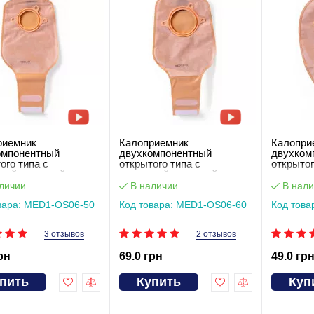
риемник
Калоприемник
Калопри
омпонентный
двухкомпонентный
двухком
ого типа с
открытого типа с
открытог
кой-липучкой
застежкой-липучкой
и пласт
),вырез 50 мм
(мешок),вырез 60 мм
(мешок)
личии
В наличии
В нали
OS06-50
MED1-OS06-60
MED1-O
вара: MED1-OS06-50
Код товара: MED1-OS06-60
Код това
3 отзывов
2 отзывов
рн
69.0 грн
49.0 гр
пить
Купить
Куп