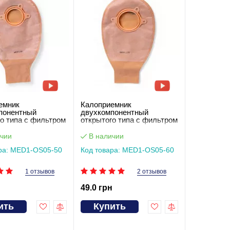
емник
Калоприемник
понентный
двухкомпонентный
о типа с фильтром
открытого типа с фильтром
иковым зажимом
и пластиковым зажимом
,вырез 50 мм
(мешок),вырез 60 мм
чии
В наличии
S05-50
MED1-OS05-60
ра: MED1-OS05-50
Код товара: MED1-OS05-60
1 отзывов
2 отзывов
н
49.0 грн
ить
Купить