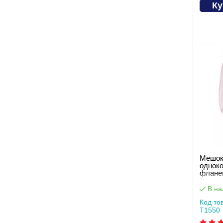
Ку
Мешок
однок
флане
(проз
T1550
В на
Код то
T1550