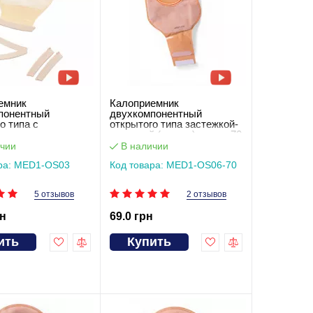
емник
Калоприемник
понентный
двухкомпонентный
о типа с
открытого типа застежкой-
овым зажимом
липучкой (мешок),вырез 70
S03
мм MED1-OS06-70
чии
В наличии
ара: MED1-OS03
Код товара: MED1-OS06-70
5 отзывов
2 отзывов
рн
69.0 грн
ить
Купить