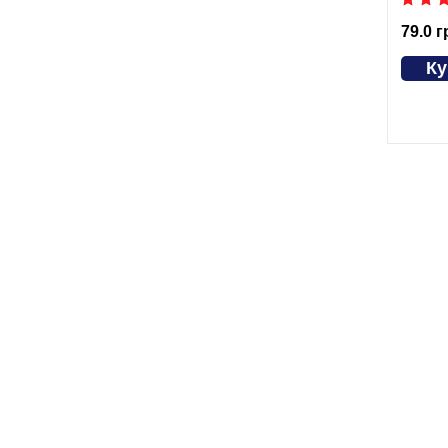
79.0 г
Ку