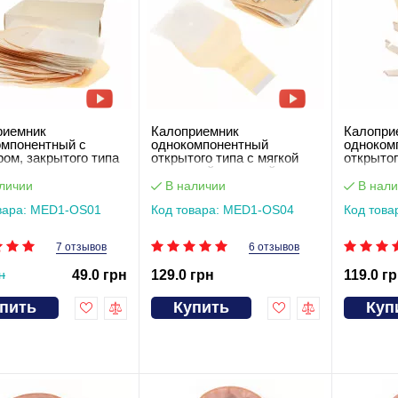
риемник
Калоприемник
Калопри
омпонентный с
однокомпонентный
одноком
ом, закрытого типа
открытого типа с мягкой
открытог
застежкой-липучкой
пластик
MED1-OS04
MED1-O
личии
В наличии
В нали
вара: MED1-OS01
Код товара: MED1-OS04
Код тов
7 отзывов
6 отзывов
н
49.0 грн
129.0 грн
119.0 г
пить
Купить
Куп