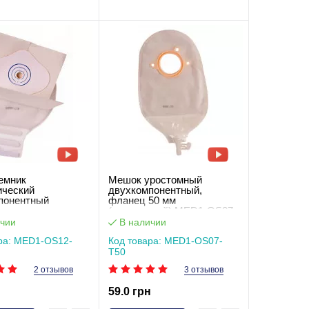
емник
Мешок уростомный
ический
двухкомпонентный,
понентный
фланец 50 мм
о типа застежка-
(прозрачный) MED1-OS07-
 фланец 15-35 мм
T50
чии
В наличии
чный) MED1-OS12-
ра: MED1-OS12-
Код товара: MED1-OS07-
T50
2 отзывов
3 отзывов
н
59.0 грн