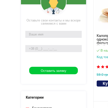
Оставьте свои контакты и мы вскоре
свяжемся с вами
Калоп
однок
фильтр
Med1
В на
Код то
59.0 гр
Ку
Категории