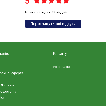
5
На основі оцінок 63 відгуків
Переглянути всі відгуки
панію
Клієнту
Реєстрація
ублічної оферти
 Доставка
повернення
icy