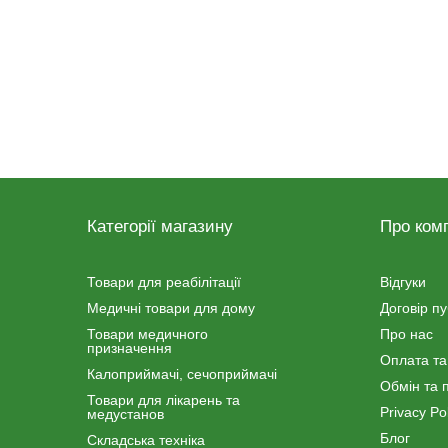
Категорії магазину
Про ком
Товари для реабілітації
Відгуки
Медичні товари для дому
Договір п
Товари медичного
Про нас
призначення
Оплата та
Калоприймачі, сечоприймачі
Обмін та 
Товари для лікарень та
Privacy Pol
медустанов
Блог
Складська техніка