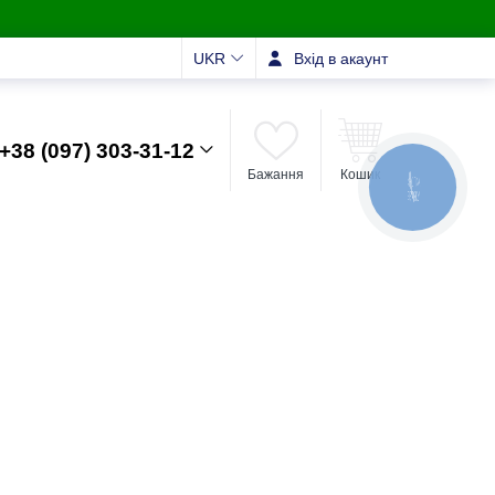
UKR
Вхід в акаунт
+38 (097) 303-31-12
Бажання
Кошик
КНОПКА
ЗВ'ЯЗКУ