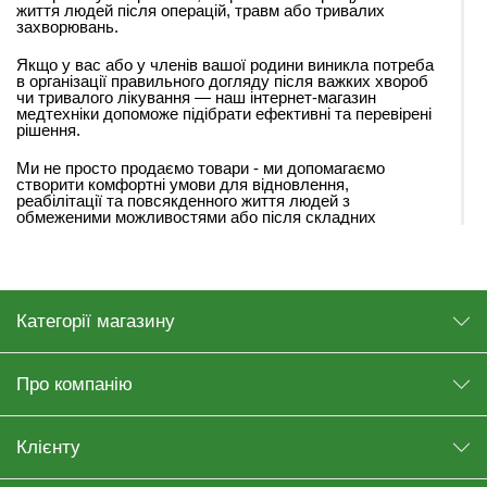
життя людей після операцій, травм або тривалих
захворювань.
Якщо у вас або у членів вашої родини виникла потреба
в організації правильного догляду після важких хвороб
чи тривалого лікування — наш інтернет-магазин
медтехніки допоможе підібрати ефективні та перевірені
рішення.
Ми не просто продаємо товари - ми допомагаємо
створити комфортні умови для відновлення,
реабілітації та повсякденного життя людей з
обмеженими можливостями або після складних
медичних ситуацій.
ЩО МОЖНА КУПИТИ В ІНТЕРНЕТ-
МАГАЗИНІ МЕДОБЛАДНАННЯ MED1?
Категорії магазину
У нашому каталозі представлений широкий асортимент
товарів для догляду, реабілітації та підтримки здоров’я.
Про компанію
Медичні ліжка
- функціональні моделі для
домашнього та стаціонарного використання.
Інвалідні коляски
- легкі та маневрові рішення для
Клієнту
пересування.
Протипролежневі матраци
- для профілактики та