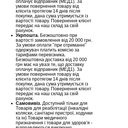
оплачує відправник (МЕД1). За
умови повернення товару від
клієнта протягом 14 днів після
покупки, дана сума утримується із
вартості товару. Повернення клієнт
передає на наш склад за свій
рахунок.
Укрпошта.
Безкоштовно при
вартості замовлення від 20 000 грн.
За умови оплати "при отриманні"
одержувач платить комісію за
тарифами перевізника.
Безкоштовна доставка від 20 000
грн має на увазі те, що доставку
оплачує відправник (МЕД1). За
умови повернення товару від
клієнта протягом 14 днів після
покупки, дана сума утримується із
вартості товару. Повернення клієнт
передає на наш склад за свій
рахунок.
Самовивіз.
Доступний тільки для
Товарів для реабілітації (інвалідні
коляски, санітарні пристрої, ходунки
та ін) Товари медичного
призначення і товари для здоров'я -
відправляються виключно