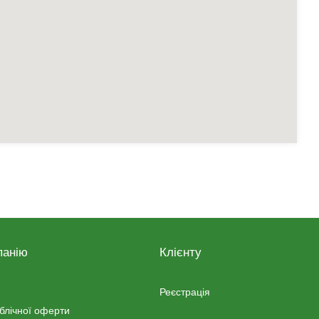
панію
Клієнту
Реєстрація
ублічної оферти