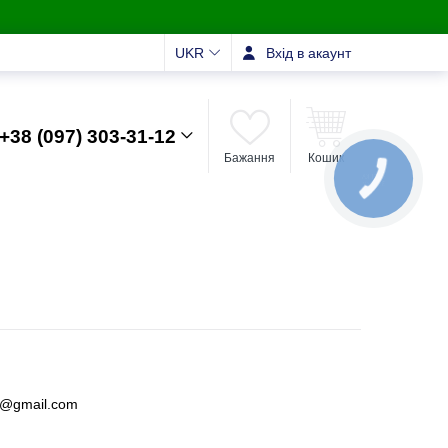
UKR
Вхід в акаунт
+38 (097) 303-31-12
Бажання
Кошик
КНОПКА
ЗВ'ЯЗКУ
a@gmail.com