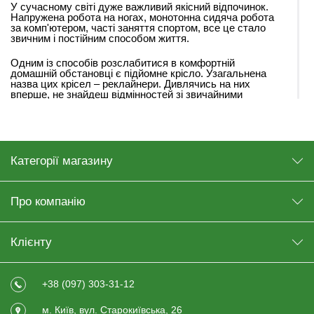
У сучасному світі дуже важливий якісний відпочинок.
Напружена робота на ногах, монотонна сидяча робота
за комп'ютером, часті заняття спортом, все це стало
звичним і постійним способом життя.
Одним із способів розслабитися в комфортній
домашній обстановці є підйомне крісло. Узагальнена
назва цих крісел – реклайнери. Дивлячись на них
вперше, не знайдеш відмінностей зі звичайними
м’якими меблями, але при детальному розгляді можна
побачити безліч переваг.
Види підйомних крісел
Категорії магазину
За способом управління вони бувають:
Механічні – приводяться в дію за допомогою
важеля або кнопки на бічній стороні. Людина сама
Про компанію
регулює кут нахилу спинки, використовуючи
власну вагу.
Клієнту
Електричні – обладнані пультом управління.
Достатньо натиснути кнопку, щоб розкласти або
скласти крісло. Електричні моделі можуть мати
один або два мотори, що дозволяє більш точно
+38 (097) 303-31-12
налаштовувати положення.
м. Київ, вул. Старокиївська, 26
Зручність, якість, стиль – це синоніми, якими можна