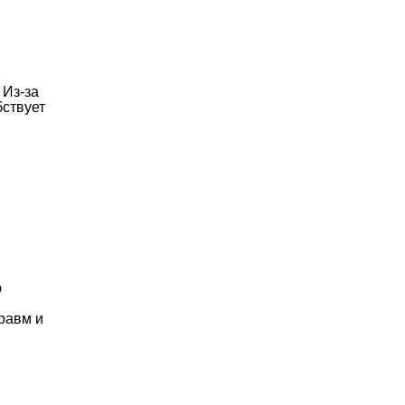
 Из-за
бствует
ю
равм и