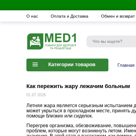
О нас
Оплата и Доставка
Обмен и возврат
Категории товаров
Главная
Как пережить жару лежачим больным
01.07.2026
Летняя жара является серьезным испытанием д
может укрыться в прохладном месте, принять д
помощи близких или сиделок.
Перегрев организма, обезвоживание, повышенн
проблем, которые могут возникнуть летом. Име
значение. В этой статье расскажем, как помочь