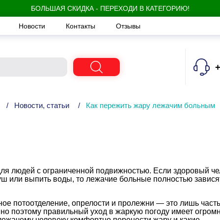
БОЛЬШАЯ СКИДКА - ПЕРЕХОДИ В КАТЕГОРИЮ!
Новости
Контакты
Отзывы
+
/
Новости, статьи
/
Как пережить жару лежачим больным
ля людей с ограниченной подвижностью. Если здоровый че
уш или выпить воды, то лежачие больные полностью завися
ое потоотделение, опрелости и пролежни — это лишь част
нно поэтому правильный уход в жаркую погоду имеет огром
 лежачему человеку комфортно перенести жару и какие