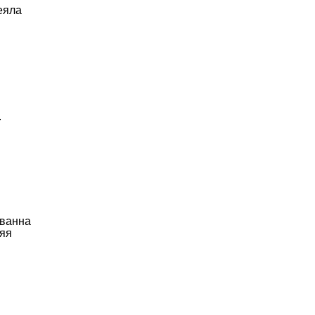
еяла
.
 ванна
няя