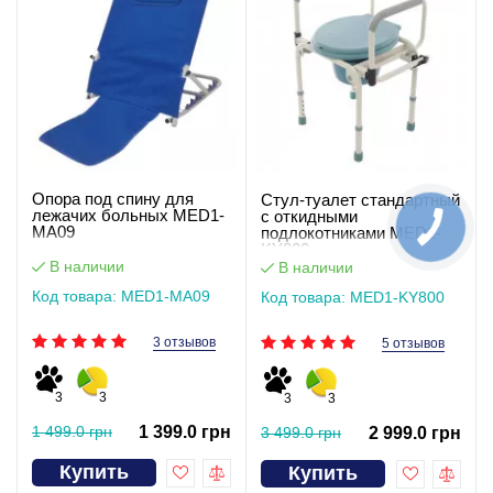
Опора под спину для
Стул-туалет стандартный
лежачих больных MED1-
с откидными
MA09
подлокотниками MED1-
KY800
В наличии
В наличии
Код товара: MED1-MA09
Код товара: MED1-KY800
3 отзывов
5 отзывов
3
3
3
3
1 499.0 грн
1 399.0 грн
3 499.0 грн
2 999.0 грн
Купить
Купить