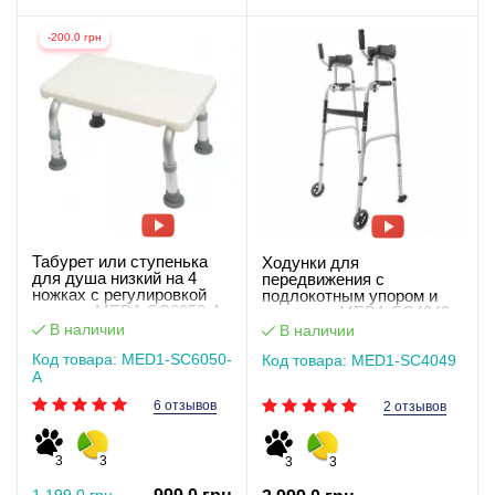
-200.0 грн
Табурет или ступенька
Ходунки для
для душа низкий на 4
передвижения с
ножках c регулировкой
подлокотным упором и
высоты MED1-SC6050-A
колесами MED1-SC4049
В наличии
В наличии
Код товара: MED1-SC6050-
Код товара: MED1-SC4049
A
6 отзывов
2 отзывов
3
3
3
3
1 199.0 грн