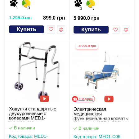
3
3
3
3
1 299.0 грн
899.0 грн
5 990.0 грн
Купить
Купить
-8 000.0 грн
+Подарок
Ходунки стандартные
Электрическая
двухуровневые с
медицинская
колесами MED1-
функциональная кровать
SC4015AW
(2 секции) MED1-С06.
Работает без света
В наличии
В наличии
Код товара: MED1-
Код товара: MED1-С06