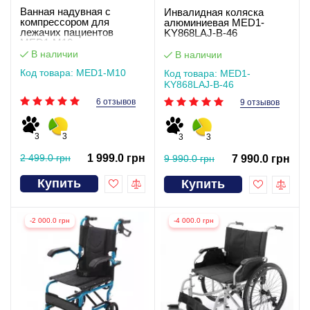
Ванная надувная с
Инвалидная коляска
компрессором для
алюминиевая MED1-
лежачих пациентов
KY868LAJ-B-46
MED1-M10
В наличии
В наличии
Код товара: MED1-M10
Код товара: MED1-
KY868LAJ-B-46
6 отзывов
9 отзывов
3
3
3
3
2 499.0 грн
1 999.0 грн
9 990.0 грн
7 990.0 грн
Купить
Купить
-2 000.0 грн
-4 000.0 грн