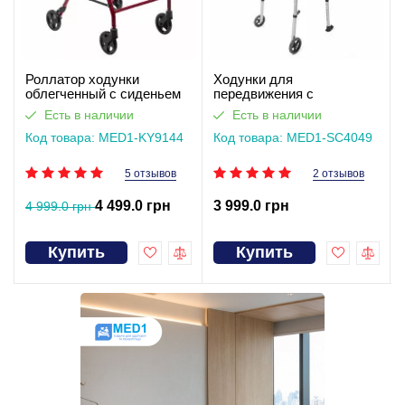
Роллатор ходунки
Ходунки для
облегченный с сиденьем
передвижения с
MED1­-KY9144
подлокотным упором и
Есть в наличии
Есть в наличии
(видеообзор)
колесами MED1-SC4049
Код товара: MED1-KY9144
Код товара: MED1-SC4049
5 отзывов
2 отзывов
4 499.0 грн
3 999.0 грн
4 999.0 грн
Купить
Купить