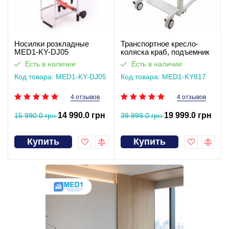
Носилки розкладные
Транспортное кресло-
MED1-KY-DJ05
коляска краб, подъемник
для инвалидов с
Есть в наличии
Есть в наличии
регулировкой высоты
Код товара: MED1-KY-DJ05
MED1-KY817
Код товара: MED1-KY817
4 отзывов
4 отзывов
14 990.0 грн
19 999.0 грн
15 990.0 грн
39 999.0 грн
Купить
Купить