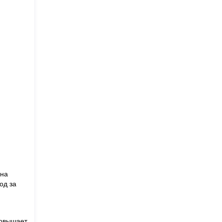
ина
од за
повышает