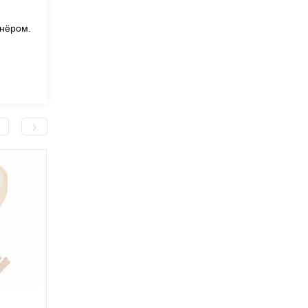
тнёром.
Бандаж абдоминальный
Пластина (фланец) 