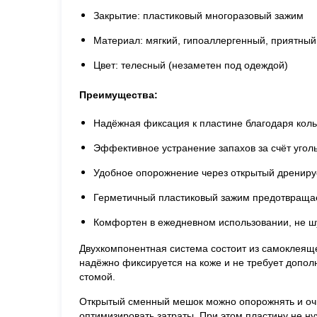
Закрытие: пластиковый многоразовый зажим
Материал: мягкий, гипоаллергенный, приятный
Цвет: телесный (незаметен под одеждой)
Преимущества:
Надёжная фиксация к пластине благодаря кол
Эффективное устранение запахов за счёт угол
Удобное опорожнение через открытый дренир
Герметичный пластиковый зажим предотвраща
Комфортен в ежедневном использовании, не 
Двухкомпонентная система состоит из самоклеящ
надёжно фиксируется на коже и не требует дополн
стомой.
Открытый сменный мешок можно опорожнять и очи
оптимизировать затраты. При этом пластину не н