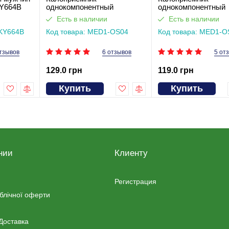
Y664B
однокомпонентный
однокомпонентный
открытого типа с мягкой
открытого типа с
Есть в наличии
Есть в наличии
застежкой-липучкой MED1-
пластиковым зажи
-KY664B
OS04
Код товара: MED1-OS04
MED1-OS03
Код товара: MED1-O
тзывов
6 отзывов
5 от
129.0 грн
119.0 грн
Купить
Купить
нии
Клиенту
Регистрация
ублічної оферти
Доставка