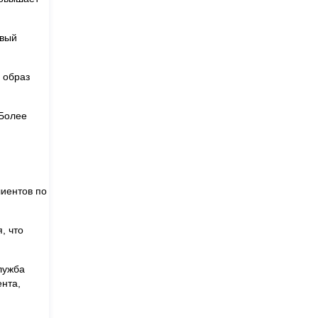
овый
 образ
 Более
лиентов по
, что
лужба
ента,