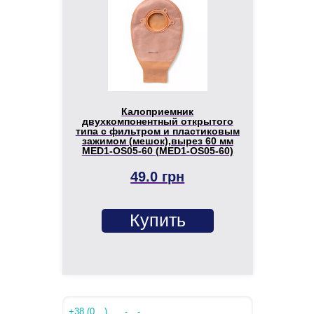
Калоприемник
двухкомпонентный открытого
типа с фильтром и пластиковым
зажимом (мешок),вырез 60 мм
MED1-OS05-60 (MED1-OS05-60)
49.0 грн
Купить