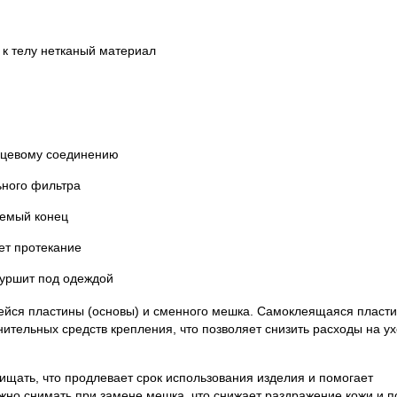
 к телу нетканый материал
ьцевому соединению
ьного фильтра
уемый конец
ет протекание
шуршит под одеждой
ейся пластины (основы) и сменного мешка. Самоклеящаяся пласт
ительных средств крепления, что позволяет снизить расходы на ух
щать, что продлевает срок использования изделия и помогает
ужно снимать при замене мешка, что снижает раздражение кожи и 