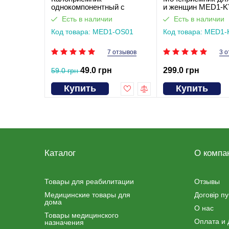
однокомпонентный с
и женщин MED1-K
фильтром, закрытого типа
Есть в наличии
Есть в наличии
Med1
Код товара: MED1-OS01
Код товара: MED1
7 отзывов
3 о
49.0 грн
299.0 грн
59.0 грн
Купить
Купить
Каталог
О компа
Товары для реабилитации
Отзывы
Медицинские товары для
Договір п
дома
О нас
Товары медицинского
Оплата и 
назначения