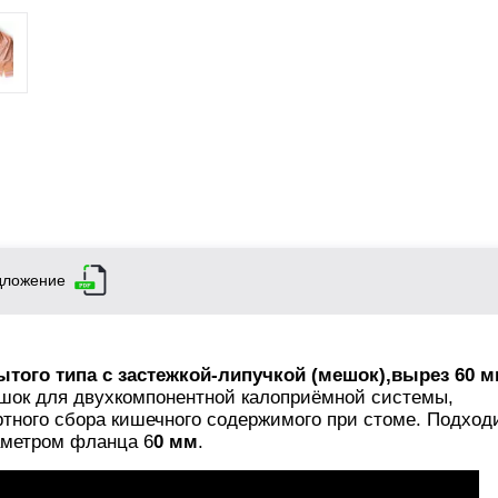
дложение
того типа с застежкой-липучкой (мешок),вырез 60 
ок для двухкомпонентной калоприёмной системы,
тного сбора кишечного содержимого при стоме. Подход
аметром фланца 6
0 мм
.