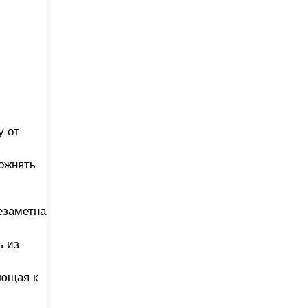
у от
ожнять
езаметна
ь из
ающая к