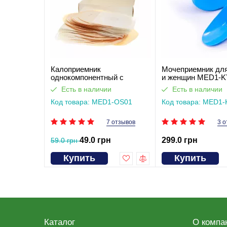
Калоприемник
Мочеприемник дл
однокомпонентный с
и женщин MED1-K
фильтром, закрытого типа
Есть в наличии
Есть в наличии
Med1
Код товара: MED1-OS01
Код товара: MED1
7 отзывов
3 о
49.0 грн
299.0 грн
59.0 грн
Купить
Купить
Каталог
О компа