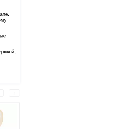
апе.
ому
ные
ержкой,