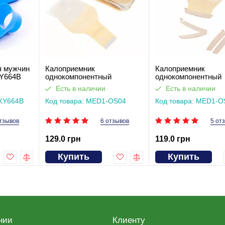
я мужчин
Калоприемник
Калоприемник
Y664B
однокомпонентный
однокомпонентный
открытого типа с мягкой
открытого типа с
Есть в наличии
Есть в наличии
застежкой-липучкой MED1-
пластиковым зажи
-KY664B
OS04
Код товара: MED1-OS04
MED1-OS03
Код товара: MED1-O
тзывов
6 отзывов
5 от
129.0 грн
119.0 грн
Купить
Купить
нии
Клиенту