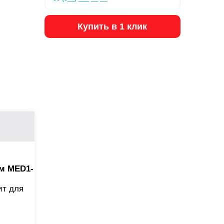
Купить в 1 клик
мм MED1-
ит для