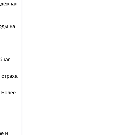
адёжная
оды на
я
обная
 страха
 Более
ое и