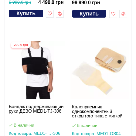
5 990.0 грн
4 490.0 грн
99 990.0 грн
Купить
Купить
-200.0 грн
Бандаж поддерживающий
Калоприемник
руки ДЕЗО MED1-TJ-306
однокомпонентный
открытого типа с мягкой
застежкой-липучкой
MED1-OS04
В наличии
В наличии
Код товара: MED1-TJ-306
Код товара: MED1-OS04