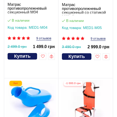
Матрас
Матрас
противопролежневый
противопролежневый
секционный M04
секционный со статикой
М05. Держит давление
без света
В наличии
В наличии
Код товара: MED1-M04
Код товара: MED1-M05
9 отзывов
9 отзывов
2 499.0 грн
1 499.0 грн
3 490.0 грн
2 999.0 грн
Купить
Купить
Хит
-1 000.0 грн