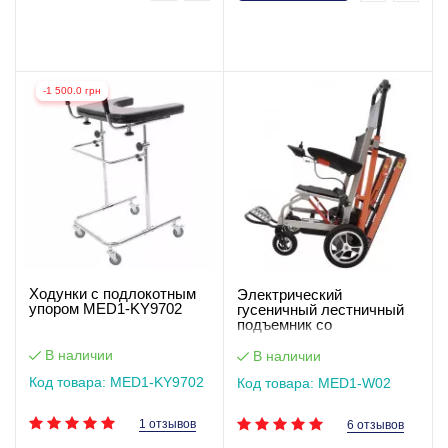
-1 500.0 грн
Ходунки с подлокотным
Электрический
упором MED1-KY9702
гусеничный лестничный
подъемник со
встроенным креслом с
функцией электроколяски
В наличии
В наличии
Код товара: MED1-KY9702
Код товара: MED1-W02
1 отзывов
6 отзывов