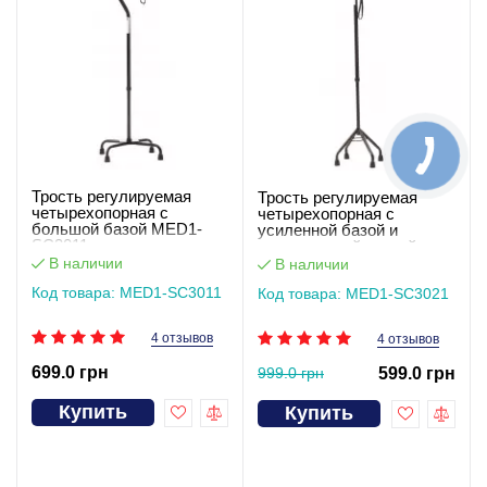
Трость регулируемая
Трость регулируемая
четырехопорная с
четырехопорная с
большой базой MED1-
усиленной базой и
SC3011
эргономичной ручкой
MED1-SC3021
В наличии
В наличии
Код товара: MED1-SC3011
Код товара: MED1-SC3021
4 отзывов
4 отзывов
699.0 грн
999.0 грн
599.0 грн
Купить
Купить