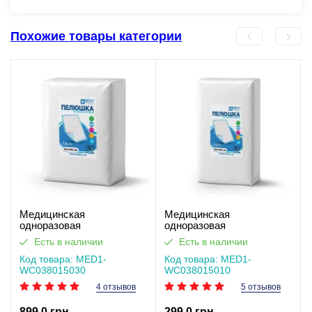
Похожие товары категории
Медицинская
Медицинская
одноразовая
одноразовая
впитывающая пелёнка
впитывающая пелёнка
Есть в наличии
Есть в наличии
MED1-WC03, размер
MED1-WC03, размер
80×150 см (30 шт в
Код товара: MED1-
80×150 см (10 шт в
Код товара: MED1-
упаковке)
WC038015030
упаковке)
WC038015010
4 отзывов
5 отзывов
899.0 грн
299.0 грн