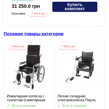
Купить
31 250.0 грн
30 3
комплект
Економия:
Економи
7 140.0 грн
Похожие товары категории
-4 000.0 грн
-7 000.0 грн
Инвалидная коляска c
Легкая складная
туалетом (санитарным
электроколяска Пауль
оснащением) Гертруда
(видеообзор)
Есть в наличии
Есть в наличии