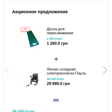
Акционное предложение
Доска для
-9%
пересаживания
1 400.0 грн
1 260.0 грн
Легкая складная
электроколяска Пауль
(видеообзор)
36 990.0 грн
29 990.0 грн
38 390.0 грн
37 440