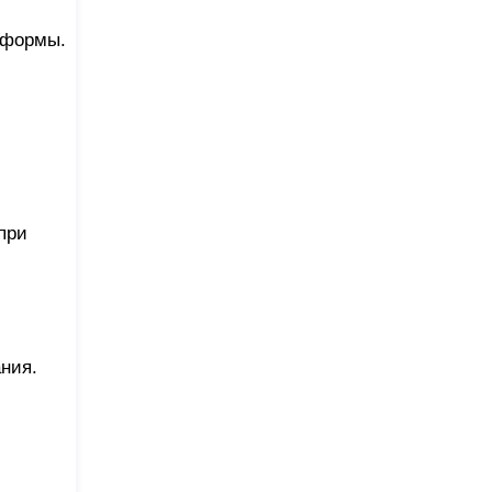
й формы.
при
ния.