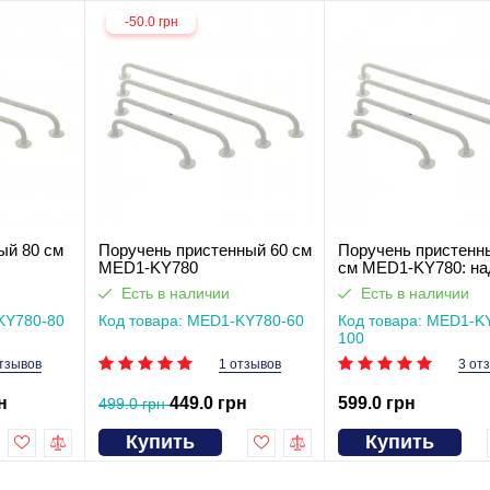
-50.0 грн
ый 80 см
Поручень пристенный 60 см
Поручень пристенн
MED1-KY780
см MED1-KY780: н
помощник в ванной 
Есть в наличии
Есть в наличии
и туалете
KY780-80
Код товара: MED1-KY780-60
Код товара: MED1-K
100
тзывов
1 отзывов
3 от
н
449.0 грн
599.0 грн
499.0 грн
Купить
Купить