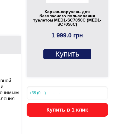
Каркас-поручень для
безопасного пользования
туалетом MED1-SC7050C (MED1-
SC7050C)
1 999.0 грн
Купить
евной
 и
аменимым
вления
Купить в 1 клик