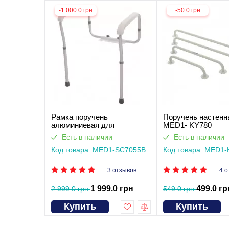
-1 000.0 грн
-50.0 грн
Рамка поручень
Поручень настенн
алюминиевая для
MED1- KY780
безопасного пользования
Есть в наличии
Есть в наличии
туалетом туалетом MED1-
SC7055B
Код товара: MED1-SC7055B
Код товара: MED1-
3 отзывов
4 о
1 999.0 грн
499.0 гр
2 999.0 грн
549.0 грн
Купить
Купить