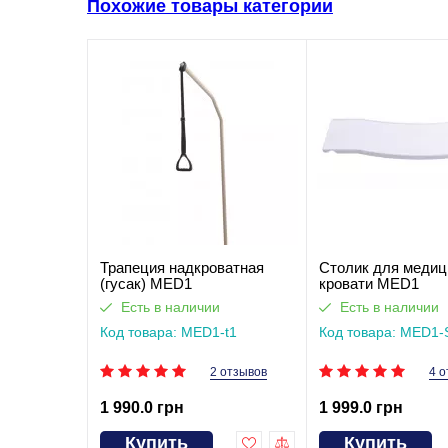
Похожие товары категории
Трапеция надкроватная
Столик для медиц
(гусак) MED1
кровати MED1
Есть в наличии
Есть в наличии
Код товара: MED1-t1
Код товара: MED1-
2 отзывов
4 о
1 990.0 грн
1 999.0 грн
Купить
Купить