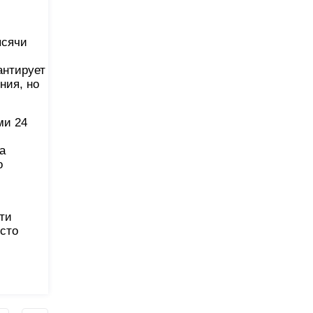
ысячи
антирует
ния, но
ми 24
а
о
ти
сто