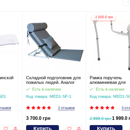
-1 000.0 грн
инской
Складной подголовник для
Рамка поручень
пожилых людей. Аналог
алюминиевая для
двухсекционной кровати
безопасного пользо
Есть в наличии
Есть в наличии
туалетом туалетом
S01
Код товара: MED1-SP-1
SC7055B
Код товара: MED1-S
тзывов
2 отзывов
3 от
3 700.0 грн
1 999.0 
2 999.0 грн
Купить
Купить