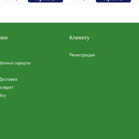
нии
Клиенту
Регистрация
ублічної оферти
Доставка
озврат
icy