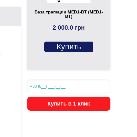
База трапеции MED1-BT (MED1-
BT)
2 000.0 грн
Купить
я
Купить в 1 клик