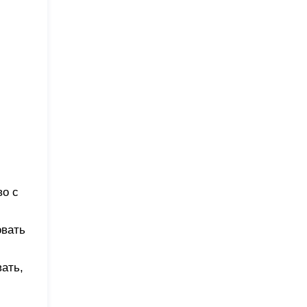
во с
овать
вать,