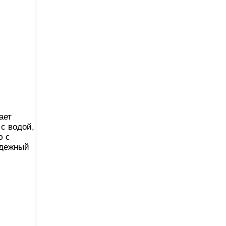
ает
с водой,
ю с
адежный