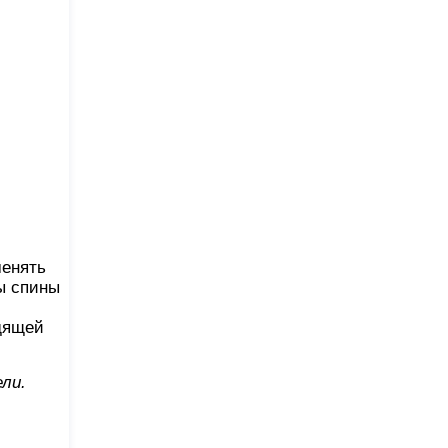
менять
ы спины
одящей
ли.