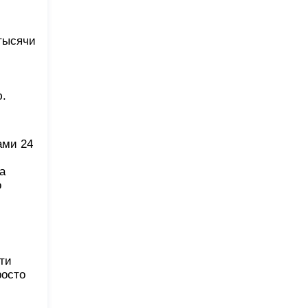
тысячи
ю.
ами 24
а
о
ти
росто