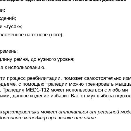
ли;
ждений;
и «гусак»;
ложенное на основе (ноге);
ремень;
лину ремня, до нужного уровня;
а к использованию.
йти процесс реабилитации, поможет самостоятельно из
 подъеме, с помощью трапеции можно тренировать мышц
е. Трапеция MED1-T12 может использоваться с любыми
выми, данное изделие избавит Вас от мук выбора подх
и характеристики может отличаться от реальной моде
доставит менеджер при звонке или чате
.