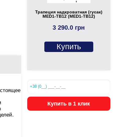
Трапеция надкроватная (гусак)
MED1-TB12 (MED1-TB12)
3 290.0 грн
Купить
 стоящее
м
Купить в 1 клик
в
делей.