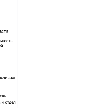
асти
ьность.
ей
печивает
ля.
ый отдел