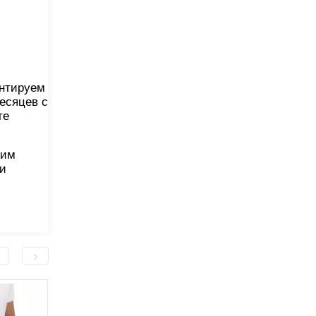
антируем
есяцев с
те
шим
 и
-400.0 грн
-300.0 грн