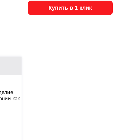
Купить в 1 клик
делие
ании как