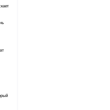
скает
нь
ат
орый