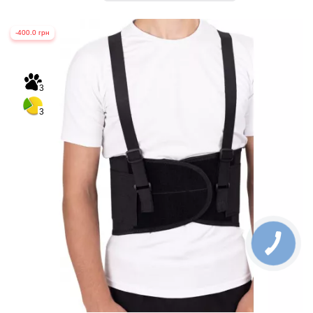
-400.0 грн
3
3